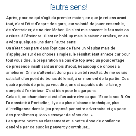
l’autre sens!
Après, pour ce qui s’agit du premier match, ce que je retiens avant
tout, c’est l’état d’esprit des gars, leur volonté de jouer ensemble,
de s’entraider, de ne rien lâcher. On s’est mis souvent le feu mais on
a réussi à l’éteindre. C’est un hold-up mais la saison dernière, on en
a vécu quelques-uns dans l’autre sens!
On n’était pas parti dans l’optique de faire un résultat mais de
s’appliquer sur des choses simples, le résultat était annexe car pour
tout vous dire, la préparation n’a pas été top avec un pourcentage
de présence insuffisant au mois d’août, beaucoup de choses à
améliorer. On ne s’attendait donc pas à un tel résultat. Je me serais
satisfait d’un point de bonus défensif, à un moment de la partie. Ces
quatre points de pris, ça veut dire, on est capables de le faire, y
compris à l’extérieur. C’est bien pour les garçons.
Cela dit, ce championnat est d’un autre niveau que l’Excellence B. On
l’a constaté à Pontarlier, Il y a eu plus d’aisance technique, plus
d’intelligence dans le jeu proposé par notre adversaire et ça pose
des problèmes qu’on va essayer de résoudre. »
Les quatre points au classement et la petite dose de confiance
générée par ce succès peuvent y contribuer…