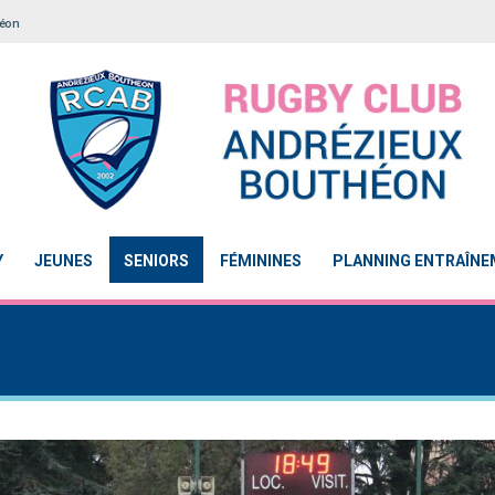
héon
Y
JEUNES
SENIORS
FÉMININES
PLANNING ENTRAÎN