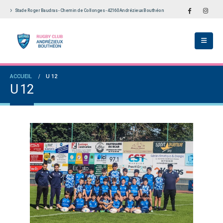
Stade Roger Baudras - Chemin de Collonges - 42160 Andrézieux Bouthéon
ACCUEIL
U 12
U 12