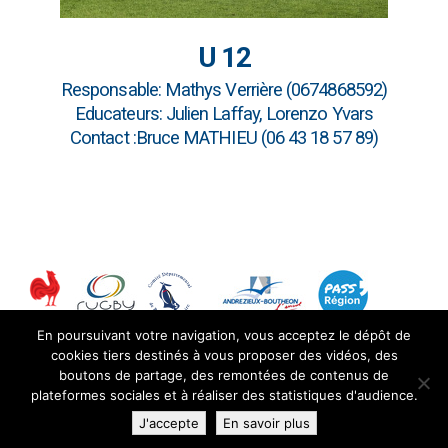
U 12
Responsable: Mathys Verrière (0674868592)
Educateurs: Julien Laffay, Lorenzo Yvars
Contact :Bruce MATHIEU (06 43 18 57 89)
En poursuivant votre navigation, vous acceptez le dépôt de
cookies tiers destinés à vous proposer des vidéos, des
boutons de partage, des remontées de contenus de
plateformes sociales et à réaliser des statistiques d'audience.
© Copyright RCAB |
Mentions légales
J'accepte
En savoir plus