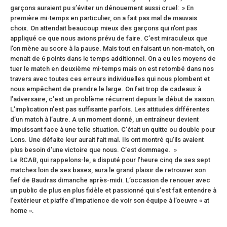
garçons auraient pu s’éviter un dénouement aussi cruel: » En
première mi-temps en particulier, on a fait pas mal de mauvais
choix. On attendait beaucoup mieux des garçons qui n’ont pas
appliqué ce que nous avions prévu de faire. C’est miraculeux que
l’on mène au score à la pause. Mais tout en faisant un non-match, on
menait de 6 points dans le temps additionnel. On a eu les moyens de
tuer le match en deuxième mi-temps mais on est retombé dans nos
travers avec toutes ces erreurs individuelles qui nous plombent et
nous empêchent de prendre le large. On fait trop de cadeaux à
l’adversaire, c’est un problème récurrent depuis le début de saison.
L’implication n’est pas suffisante parfois. Les attitudes différentes
d’un match à l’autre. A un moment donné, un entraîneur devient
impuissant face à une telle situation. C’était un quitte ou double pour
Lons. Une défaite leur aurait fait mal. Ils ont montré qu’ils avaient
plus besoin d’une victoire que nous. C’est dommage. »
Le RCAB, qui rappelons-le, a disputé pour l’heure cinq de ses sept
matches loin de ses bases, aura le grand plaisir de retrouver son
fief de Baudras dimanche après-midi. L’occasion de renouer avec
un public de plus en plus fidèle et passionné qui s’est fait entendre à
l’extérieur et piaffe d’impatience de voir son équipe à l’oeuvre « at
home ».