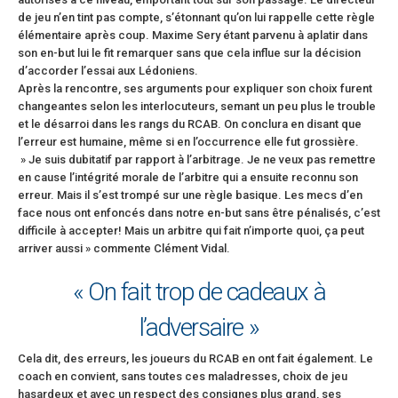
de jeu n’en tint pas compte, s’étonnant qu’on lui rappelle cette règle
élémentaire après coup. Maxime Sery étant parvenu à aplatir dans
son en-but lui le fit remarquer sans que cela influe sur la décision
d’accorder l’essai aux Lédoniens.
Après la rencontre, ses arguments pour expliquer son choix furent
changeantes selon les interlocuteurs, semant un peu plus le trouble
et le désarroi dans les rangs du RCAB. On conclura en disant que
l’erreur est humaine, même si en l’occurrence elle fut grossière.
» Je suis dubitatif par rapport à l’arbitrage. Je ne veux pas remettre
en cause l’intégrité morale de l’arbitre qui a ensuite reconnu son
erreur. Mais il s’est trompé sur une règle basique. Les mecs d’en
face nous ont enfoncés dans notre en-but sans être pénalisés, c’est
difficile à accepter! Mais un arbitre qui fait n’importe quoi, ça peut
arriver aussi » commente Clément Vidal.
« On fait trop de cadeaux à
l’adversaire »
Cela dit, des erreurs, les joueurs du RCAB en ont fait également. Le
coach en convient, sans toutes ces maladresses, choix de jeu
hasardeux et avec un respect des consignes plus grand, ses