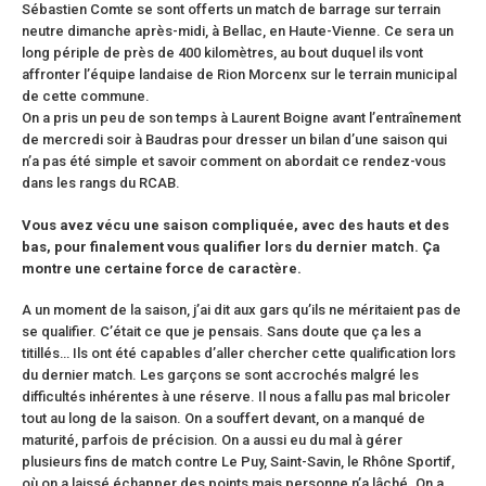
Sébastien Comte se sont offerts un match de barrage sur terrain
neutre dimanche après-midi, à Bellac, en Haute-Vienne. Ce sera un
long périple de près de 400 kilomètres, au bout duquel ils vont
affronter l’équipe landaise de Rion Morcenx sur le terrain municipal
de cette commune.
On a pris un peu de son temps à Laurent Boigne avant l’entraînement
de mercredi soir à Baudras pour dresser un bilan d’une saison qui
n’a pas été simple et savoir comment on abordait ce rendez-vous
dans les rangs du RCAB.
Vous avez vécu une saison compliquée, avec des hauts et des
bas, pour finalement vous qualifier lors du dernier match. Ça
montre une certaine force de caractère.
A un moment de la saison, j’ai dit aux gars qu’ils ne méritaient pas de
se qualifier. C’était ce que je pensais. Sans doute que ça les a
titillés… Ils ont été capables d’aller chercher cette qualification lors
du dernier match. Les garçons se sont accrochés malgré les
difficultés inhérentes à une réserve. Il nous a fallu pas mal bricoler
tout au long de la saison. On a souffert devant, on a manqué de
maturité, parfois de précision. On a aussi eu du mal à gérer
plusieurs fins de match contre Le Puy, Saint-Savin, le Rhône Sportif,
où on a laissé échapper des points mais personne n’a lâché. On a