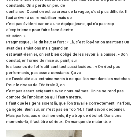
constants. On a perdu un peu de
confiance. Quand on est au creux de la vague, c’est plus difficile. Il
faut arriver à se remobiliser mais ce
n’est pas évident car on a une équipe jeune, qui n’a pas trop
d’expérience pour faire face à cette
situation. »
Pragmatique, il le dit haut et fort : « Là, c’est l’opération maintien ! On
avait des ambitions mais quand on
est avant-dernier, on est bien obligé de les revoir à la baisse. » Son
constat, en forme de mise au point, sur
les lacunes de l’effectif sont tout aussi lucides. : « On n’est pas
performants, pas assez constants. Ça va
de l’assiduité aux entraînements à ce que l’on met dans les matches.
Pour le niveau de Fédérale 3, on
n’est pas assez exigeants avec nous-mêmes. On ne se rend pas
compte de l’implication qu’il faut y mettre.
Il faut que les gens soient là, que l’on travaille correctement. Parfois,
ça rigole. Bien sûr, on n’est pas en Top 14. Il faut savoir déconner.
Mais parfois, aux entraînements, il y a trop de déchet. Dans ces
moments-là, il faut être sérieux. On manque de maturité. »