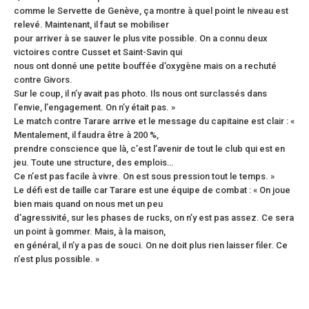
comme le Servette de Genève, ça montre à quel point le niveau est
relevé. Maintenant, il faut se mobiliser
pour arriver à se sauver le plus vite possible. On a connu deux
victoires contre Cusset et Saint-Savin qui
nous ont donné une petite bouffée d’oxygène mais on a rechuté
contre Givors.
Sur le coup, il n’y avait pas photo. Ils nous ont surclassés dans
l’envie, l’engagement. On n’y était pas. »
Le match contre Tarare arrive et le message du capitaine est clair : «
Mentalement, il faudra être à 200 %,
prendre conscience que là, c’est l’avenir de tout le club qui est en
jeu. Toute une structure, des emplois…
Ce n’est pas facile à vivre. On est sous pression tout le temps. »
Le défi est de taille car Tarare est une équipe de combat : « On joue
bien mais quand on nous met un peu
d’agressivité, sur les phases de rucks, on n’y est pas assez. Ce sera
un point à gommer. Mais, à la maison,
en général, il n’y a pas de souci. On ne doit plus rien laisser filer. Ce
n’est plus possible. »