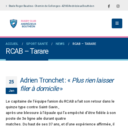
Stade Roger Baudras - Chemin de Collonges - 42160 Andrézieux Bouthéon
obtient la labellisation 2
Le Touch du RCAB se distingue en finale de
Notre Écol
Ligue Aura: les +35 des « 5glés » vice-
étoiles!
champions!
18 juillet 
1 juin 2026
édérale 2 et Fédérale B: de
Les advers
ACCUEIL
SPORT SANTÉ
NEWS
RCAB – TARARE
es et un nouveau venu
Bilan des seniors garçons par Philippe Buffevant
vieilles c
RCAB – Tarare
dans Le Progrès
6 juillet 2
6 mai 2026
 un programme de
Groupe se
e prêt le 13 septembre!
Fédérale 2 et Fédérale B: finir sur une bonne note
préparatio
en priorité
18 juin 20
Adrien Tronchet : «
Plus rien laisser
25 avril 2026
25
filer à domicile
»
Jan
Le capitaine de l’équipe fanion du RCAB a fait son retour dans le
quinze type contre Saint-Savin ,
après une blessure à l’épaule qui l’a empêché d’être fidèle à son
poste de 3e ligne aile durant quatre
matches. Du haut de ses 37 ans, et d’une expérience affirmée, il