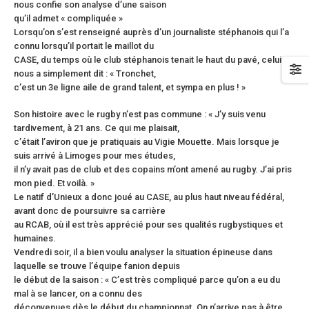
nous confie son analyse d’une saison
qu’il admet « compliquée »
Lorsqu’on s’est renseigné auprès d’un journaliste stéphanois qui l’a
connu lorsqu’il portait le maillot du
CASE, du temps où le club stéphanois tenait le haut du pavé, celui-ci
nous a simplement dit : « Tronchet,
c’est un 3e ligne aile de grand talent, et sympa en plus ! »
Son histoire avec le rugby n’est pas commune : « J’y suis venu
tardivement, à 21 ans. Ce qui me plaisait,
c’était l’aviron que je pratiquais au Vigie Mouette. Mais lorsque je
suis arrivé à Limoges pour mes études,
il n’y avait pas de club et des copains m’ont amené au rugby. J’ai pris
mon pied. Et voilà. »
Le natif d’Unieux a donc joué au CASE, au plus haut niveau fédéral,
avant donc de poursuivre sa carrière
au RCAB, où il est très apprécié pour ses qualités rugbystiques et
humaines.
Vendredi soir, il a bien voulu analyser la situation épineuse dans
laquelle se trouve l’équipe fanion depuis
le début de la saison : « C’est très compliqué parce qu’on a eu du
mal à se lancer, on a connu des
déconvenues dès le début du championnat. On n’arrive pas à être