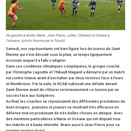
De gauche à droite: Marie, Jean-Pierre, Julien, Clément et Océane à
l’attaque. (photo fournie par le Touch)
Samedi, nos représentants ont bien figuré lors du tournoi de Saint
Étienne qui s’est déroulé sous la pluie, un temps typiquement
écossais auquel il a fallu s’adapter.
Dans ces conditions climatiques compliquées, le groupe coaché
par Christophe Lagoutte et Thibault Magand a démarré par un match
nul contre Unieux avant d’enchaîner par deux victoires face à Feurs
et Montbrison. Par la suite, le RCAB subissait une défaite devant
Saint-Étienne avant de clôturer victorieusement ce tournoi par un
succès face aux Guêpières.
Au final, les coaches se réjouissaient des différentes prestations de
leurs troupes, joueuses et joueurs se montrant très efficaces en
défense tout en produisant de très belles choses en attaque. Avec
des mentions particulières à Marie et Océane qui ont disputé tous
les matchs et à haute intensité. Bravo aussi à Jean-Pierre pour ce
premier tournoi réussi.