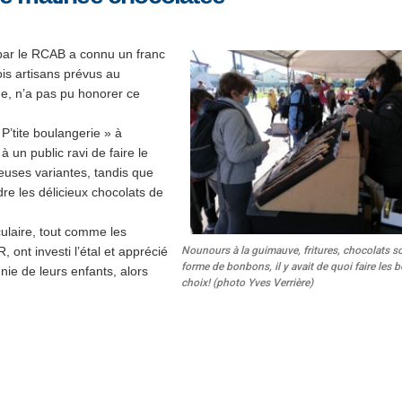
étoiles!
Ligue Aura: les +35 des « 5glés »
champions!
18 juillet 2026
1 juin 2026
 par le RCAB a connu un
franc
Les adversaires en Fédérale 2 et Fédérale B: de
ois artisans prévus au
vieilles connaissances et un nouveau venu
Bilan des seniors garçons par Ph
e, n’a pas pu honorer ce
Buffevant dans Le Progrès
6 juillet 2026
6 mai 2026
 P’tite boulangerie » à
Groupe senior: tout un programme de
 un public ravi de faire le
préparation pour être prêt le 13 septembre!
Fédérale 2 et Fédérale B: finir 
uses variantes, tandis que
note en priorité
18 juin 2026
re les délicieux chocolats
de
25 avril 2026
sculaire, tout comme les
Nounours à la guimauve, fritures, chocolats s
 ont investi l’étal et apprécié
forme de bonbons, il y avait de quoi faire les 
ie de leurs enfants, alors
choix! (photo Yves Verrière)