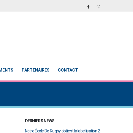
EMENTS
PARTENAIRES
CONTACT
DERNIERS NEWS
en finale de
Notre École De Rugby obtient la labellisation 2
Le Touch du RCAB 