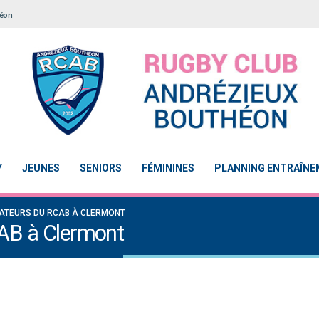
héon
Y
JEUNES
SENIORS
FÉMININES
PLANNING ENTRAÎN
CATEURS DU RCAB À CLERMONT
CAB à Clermont
 obtient la labellisation 2
Le Touch du RCAB se distingue en finale de
Notre 