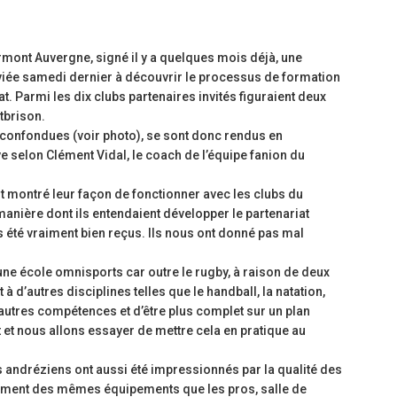
Ligue Aura: les +35 des « 5glés » vice-
étoile
champions!
18 juil
1 juin 2026
rmont Auvergne, signé il y a quelques mois déjà, une
Fédérale 2 et Fédérale B: de
Les a
viée samedi dernier à découvrir le processus de formation
ces et un nouveau venu
Bilan des seniors garçons par Philippe
vieil
. Parmi les dix clubs partenaires invités figuraient deux
Buffevant dans Le Progrès
6 juill
tbrison.
6 mai 2026
 confondues (voir photo), se sont donc rendus en
t un programme de
Group
e selon Clément Vidal, le coach de l’équipe fanion du
re prêt le 13 septembre!
Fédérale 2 et Fédérale B: finir sur une bonne
prépa
note en priorité
18 jui
t montré leur façon de fonctionner avec les clubs du
25 avril 2026
manière dont ils entendaient développer le partenariat
été vraiment bien reçus. Ils nous ont donné pas mal
.
 une école omnisports car outre le rugby, à raison de deux
 d’autres disciplines telles que le handball, la natation,
d’autres compétences et d’être plus complet sur un plan
t et nous allons essayer de mettre cela en pratique au
s andréziens ont aussi été impressionnés par la qualité des
ctement des mêmes équipements que les pros, salle de