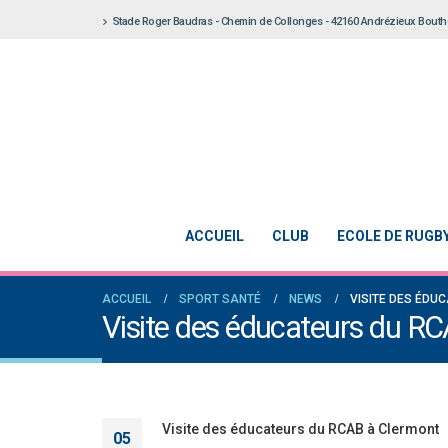
Stade Roger Baudras - Chemin de Collonges - 42160 Andrézieux Bout
ACCUEIL
CLUB
ECOLE DE RUGB
ACCUEIL
SPORT SANTÉ
NEWS
VISITE DES ÉDU
Visite des éducateurs du R
Visite des éducateurs du RCAB à Clermont
05
Notre École De Rugby