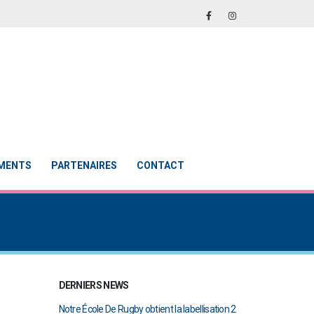
EMENTS
PARTENAIRES
CONTACT
DERNIERS NEWS
École De Rugby obtient la labellisation 2
Le Touch du RCAB se distingue en fina