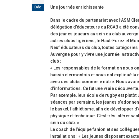
étoiles!
Déc
Une journée enrichissante
18 juillet 2026
Dans le cadre du partenariat avec l’ASM Cle
Les adversaires en 
délégation d’éducateurs du RCAB a été con
vieilles connaissan
des jeunes joueurs au sein du club auvergnat
6 juillet 2026
autres clubs ligériens, le Haut-Forez et Mon
Neuf éducateurs du club, toutes catégories
Groupe senior: tou
Auvergne pour y vivre une journée instructiv
préparation pour êt
club :
18 juin 2026
« Les responsables de la formation nous on
bassin clermontois et nous ont expliqué la 
avec des clubs comme le nôtre. Nous avons 
d’informations. Ce fut une vraie découverte
Par exemple, leur école de rugby est plutôt
séances par semaine, les jeunes s’adonnent à
le basket, l’athlétisme, afin de développer 
physique et technique. C’est très intéressan
sein du club. »
Le coach de l’équipe fanion et ses collègue
installations : « Les jeunes disposent exa