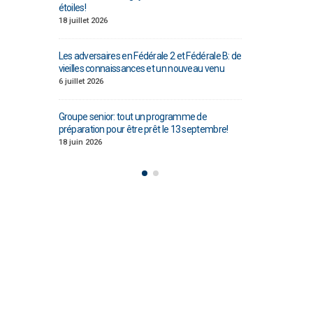
s!
Ligue Aura: les +35 des « 5glés » vice-
champions!
let 2026
1 juin 2026
dversaires en Fédérale 2 et Fédérale B: de
les connaissances et un nouveau venu
Bilan des seniors garçons par Philippe
Buffevant dans Le Progrès
et 2026
6 mai 2026
e senior: tout un programme de
ration pour être prêt le 13 septembre!
Fédérale 2 et Fédérale B: finir sur une 
note en priorité
n 2026
25 avril 2026