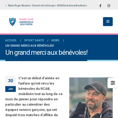
Stade Roger Baudras - Chemin de Collonges - 42160 Andrézieux Bouthéon
École De Rugby obtient la labellisation 2
Le Touch du RCAB se distingue en finale de
s!
Ligue Aura: les +35 des « 5glés » vice-
champions!
llet 2026
1 juin 2026
versaires en Fédérale 2 et Fédérale B: de
ACCUEIL
SPORT SANTÉ
NEWS
es connaissances et un nouveau venu
Bilan des seniors garçons par Philippe Buffe
UN GRAND MERCI AUX BÉNÉVOLES!
dans Le Progrès
et 2026
Un grand merci aux bénévoles!
6 mai 2026
e senior: tout un programme de
ation pour être prêt le 13 septembre!
Fédérale 2 et Fédérale B: finir sur une bonne 
en priorité
n 2026
25 avril 2026
C’est un début d’année en
30
fanfare qu’ont vécu les
bénévoles du RCAB,
Jan
mobilisés tout au long de ce
mois de janvier pour répondre en
particulier au calendrier des
équipes seniors garçons, qui ont
disputé trois matches d’affilée de