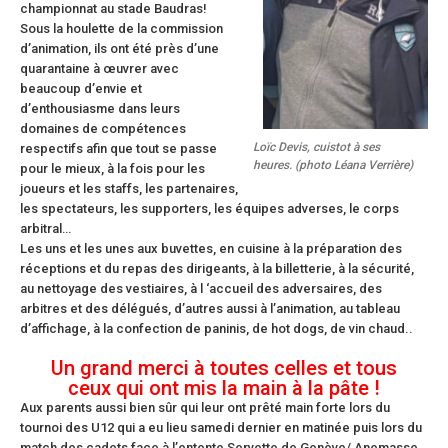
championnat au stade Baudras!
Sous la houlette de la commission
d’animation, ils ont été près d’une
quarantaine à œuvrer avec
beaucoup d’envie et
d’enthousiasme dans leurs
domaines de compétences
Loïc Devis, cuistot à ses
respectifs afin que tout se passe
heures. (photo Léana Verrière)
pour le mieux, à la fois pour les
joueurs et les staffs, les partenaires,
les spectateurs, les supporters, les équipes adverses, le corps
arbitral…
Les uns et les unes aux buvettes, en cuisine à la préparation des
réceptions et du repas des dirigeants, à la billetterie, à la sécurité,
au nettoyage des vestiaires, à l ‘accueil des adversaires, des
arbitres et des délégués, d’autres aussi à l’animation, au tableau
d’affichage, à la confection de paninis, de hot dogs, de vin chaud..
Un grand merci à toutes celles et tous
ceux qui ont mis la main à la pâte !
Aux parents aussi bien sûr qui leur ont prêté main forte lors du
tournoi des U12 qui a eu lieu samedi dernier en matinée puis lors du
match des cadets face à l’entente Servette de Genève/ Anemasse