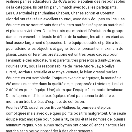
réalisés par les éducateurs du RCSE avec le soutien des responsables
de la catégorie. Ils ont fini par un match avec tous les participants.
Les U8 entraînés par Charline Chabert, Charles Tonon et Corentin
Blondel ont réalisé un excellent tournoi, avec deux équipes en lice. Les
éducateurs se sont réjouis des résultats matérialisés par un match nul
et plusieurs victoires. Des résultats qui montrent l’évolution du groupe
dans son ensemble depuis le début de la saison, les attentes étant au
final assez largement dépassées. Une équipe soudée et prête à tout
pour atteindre les objectifs et gagner tout en prenant un maximum de
plaisir. Leurs différentes prestations est un très beau cadeau pour
l’ensemble des éducateurs et parents, très présents à Saint-Etienne.
Pour les U10, sous la responsabilité de Pierre-André Jay, Noëllys
Girard, Jordan Derouelle et Mathys Verrière, le bilan dressé par les
éducateurs est semblable. Toujours avec deux équipes, la matinée a
été assez nuancée dans la qualité de jeu proposée (1 victoire, 1 nul et
2 défaites pour l’équipe Une) alors que l’équipe 2 est sortie invaincue.
Dans l’après-midi, les deux équipes n’ont pas connu la défaite et
montré un très bel état d’esprit et de cohésion.
Pour les U12, coachés par Bruce Mathieu, la journée à été plus
compliquée mais avec quelques points positifs malgré tout. Une seule
équipe était engagée pour jouer à 10, ce qui était le nombre de joueurs
minimum requis. Nos jeunes rugbymen ont donc dû enchaîner tous les
matchs sans pouvoir procéder à des changements.