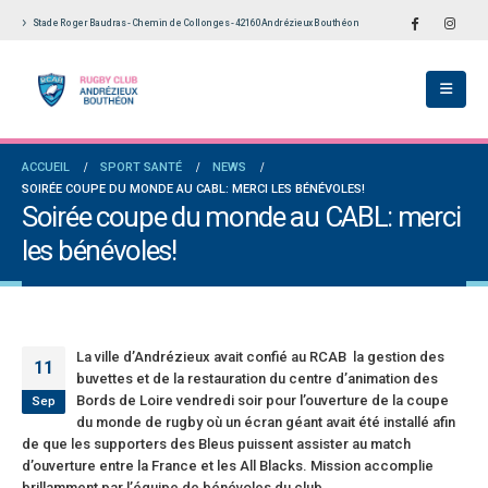
Stade Roger Baudras - Chemin de Collonges - 42160 Andrézieux Bouthéon
Le Touch du RCAB se distingue en finale de
Notre École De Rugby obtient la labellis
Ligue Aura: les +35 des « 5glés » vice-
étoiles!
champions!
18 juillet 2026
1 juin 2026
Les adversaires en Fédérale 2 et Fédéra
ACCUEIL
SPORT SANTÉ
NEWS
Bilan des seniors garçons par Philippe Buffevant
vieilles connaissances et un nouveau v
SOIRÉE COUPE DU MONDE AU CABL: MERCI LES BÉNÉVOLES!
dans Le Progrès
6 juillet 2026
Soirée coupe du monde au CABL: merci
6 mai 2026
les bénévoles!
Groupe senior: tout un programme de
Fédérale 2 et Fédérale B: finir sur une bonne note
préparation pour être prêt le 13 septem
en priorité
18 juin 2026
25 avril 2026
La ville d’Andrézieux avait confié au RCAB la gestion des
11
buvettes et de la restauration du centre d’animation des
Bords de Loire vendredi soir pour l’ouverture de la coupe
Sep
du monde de rugby où un écran géant avait été installé afin
de que les supporters des Bleus puissent assister au match
d’ouverture entre la France et les All Blacks. Mission accomplie
brillamment par l’équipe de bénévoles du club.