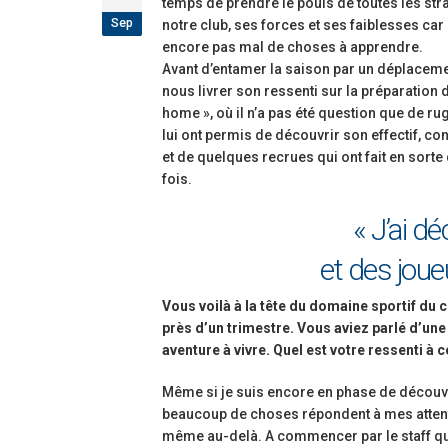
temps de prendre le pouls de toutes les strat
étoiles!
Sep
notre club, ses forces et ses faiblesses car 
18 juillet 2026
encore pas mal de choses à apprendre.
Avant d’entamer la saison par un déplacemen
Les adversaires en Fédérale 2 et Fédérale B: 
nous livrer son ressenti sur la préparation 
vieilles connaissances et un nouveau venu
home », où il n’a pas été question que de r
6 juillet 2026
lui ont permis de découvrir son effectif, con
et de quelques recrues qui ont fait en sorte
Groupe senior: tout un programme de
fois.
préparation pour être prêt le 13 septembre!
18 juin 2026
« J’ai d
et des joue
Vous voilà à la tête du domaine sportif du 
près d’un trimestre. Vous aviez parlé d’une
aventure à vivre. Quel est votre ressenti à c
Même si je suis encore en phase de découve
beaucoup de choses répondent à mes attent
même au-delà. A commencer par le staff qu