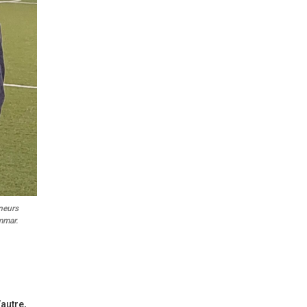
neurs
mmar.
’autre,