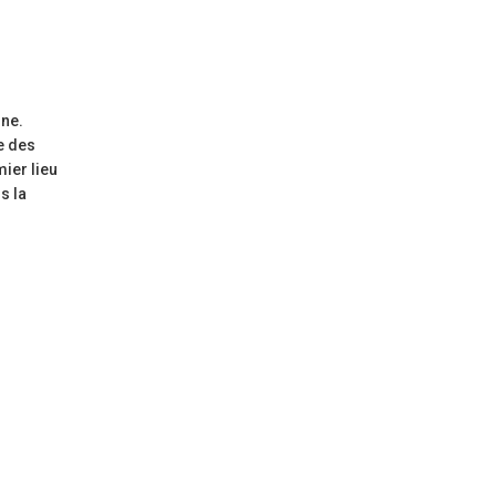
nne.
e des
ier lieu
s la