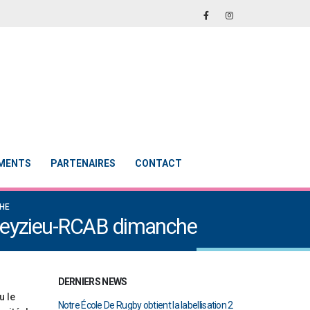
EMENTS
PARTENAIRES
CONTACT
CHE
 Meyzieu-RCAB dimanche
DERNIERS NEWS
u le
abellisation 2
Le Touch du RCAB se distingue en finale de
Notre École De Rug