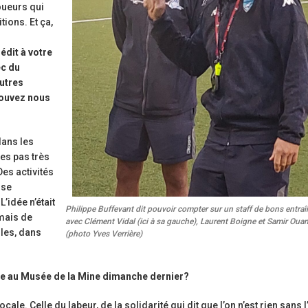
oueurs qui
ions. Et ça,
dit à votre
ec du
autres
pouvez nous
dans les
es pas très
es activités
ise
L’idée n’était
Philippe Buffevant dit pouvoir compter sur un staff de bons entraî
mais de
avec Clément Vidal (ici à sa gauche), Laurent Boigne et Samir Oua
gles, dans
(photo Yves Verrière)
ée au Musée de la Mine dimanche dernier?
ocale. Celle du labeur, de la solidarité qui dit que l’on n’est rien sans l