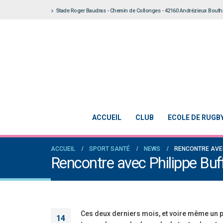
Stade Roger Baudras - Chemin de Collonges - 42160 Andrézieux Bout
ACCUEIL
CLUB
ECOLE DE RUGB
ACCUEIL
SPORT SANTÉ
NEWS
RENCONTRE AVEC
Rencontre avec Philippe B
Ces deux derniers mois, et voire même un p
14
Notre École De Rugby obtient la labellisation 2