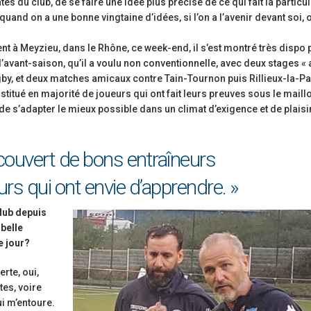
es du club, de se faire une idée plus précise de ce qui fait la particul
Ligue Aura: les +35 des « 5glés » vice-
étoiles!
quand on a une bonne vingtaine d’idées, si l’on a l’avenir devant soi, 
champions!
18 juillet 2026
1 juin 2026
t à Meyzieu, dans le Rhône, ce week-end, il s’est montré très dispo 
de
Les adversaires en Fédérale 2 et
d’avant-saison, qu’il a voulu non conventionnelle, avec deux stages « 
Bilan des seniors garçons par Philippe
vieilles connaissances et un n
ugby, et deux matches amicaux contre Tain-Tournon puis Rillieux-la-Pa
Buffevant dans Le Progrès
6 juillet 2026
stitué en majorité de joueurs qui ont fait leurs preuves sous le maillo
6 mai 2026
 de s’adapter le mieux possible dans un climat d’exigence et de plaisir
Groupe senior: tout un progra
Fédérale 2 et Fédérale B: finir sur une bonne
préparation pour être prêt le 1
note en priorité
18 juin 2026
écouvert de bons entraîneurs
25 avril 2026
urs qui ont envie d’apprendre. »
club depuis
 belle
e jour?
rte, oui,
es, voire
i m’entoure.