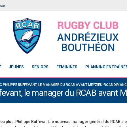
héon
Y
JEUNES
SENIORS
FÉMININES
PLANNING ENTRAÎN
 PHILIPPE BUFFEVANT, LE MANAGER DU RCAB AVANT MEYZIEU-RCAB DIMAN
uffevant, le manager du RCAB avant
eu plus, Philippe Buffevant, le nouveau manager général du RCAB a e
Le Touch du RCAB se distingue en finale de
Notre École De Rugby obtient la l