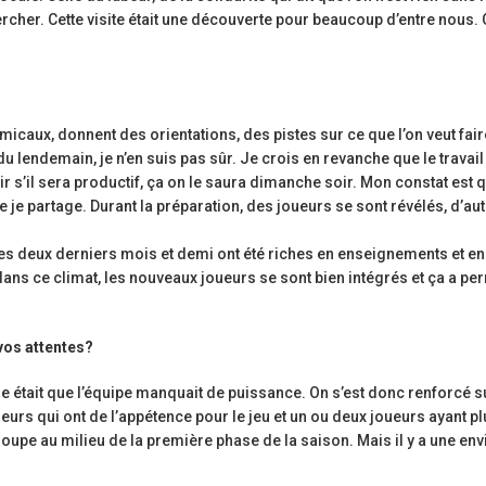
hercher. Cette visite était une découverte pour beaucoup d’entre nous. 
caux, donnent des orientations, des pistes sur ce que l’on veut fair
 du lendemain, je n’en suis pas sûr. Je crois en revanche que le travail
ir s’il sera productif, ça on le saura dimanche soir. Mon constat est 
e je partage. Durant la préparation, des joueurs se sont révélés, d’au
es deux derniers mois et demi ont été riches en enseignements et en 
 dans ce climat, les nouveaux joueurs se sont bien intégrés et ça a pe
vos attentes?
re était que l’équipe manquait de puissance. On s’est donc renforcé s
eurs qui ont de l’appétence pour le jeu et un ou deux joueurs ayant p
oupe au milieu de la première phase de la saison. Mais il y a une env