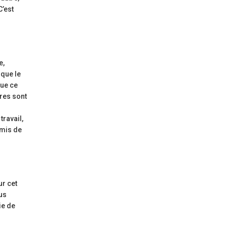
C’est
e,
 que le
que ce
tres sont
travail,
rmis de
ur cet
lus
ie de