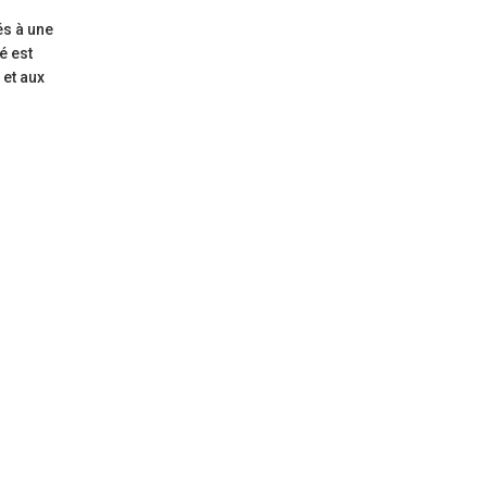
és à une
é est
 et aux