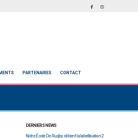
EMENTS
PARTENAIRES
CONTACT
DERNIERS NEWS
en finale de
Notre École De Rugby obtient la labellisation 2
Le Touch du RCAB 