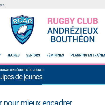
héon
Y
JEUNES
SENIORS
FÉMININES
PLANNING ENTRAÎN
DUCATEURS ÉQUIPES DE JEUNES
ipes de jeunes
r pour mieux encadrer
Notre École De Rugby obtient la labellisation 2
Le Touch du RCAB se distingue 