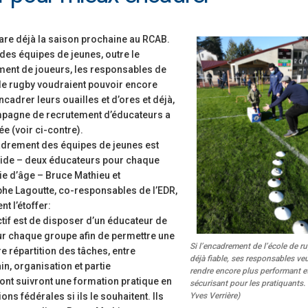
étoiles!
Ligue Aura: les +35 des « 5glés »
champions!
18 juillet 2026
1 juin 2026
are déjà la saison prochaine au RCAB.
des équipes de jeunes, outre le
Les adversaires en Fédérale 2 et Fédérale B: de
vieilles connaissances et un nouveau venu
Bilan des seniors garçons par Ph
ment de joueurs, les responsables de
Buffevant dans Le Progrès
6 juillet 2026
 de rugby voudraient pouvoir encore
6 mai 2026
cadrer leurs ouailles et d’ores et déjà,
pagne de recrutement d’éducateurs a
Groupe senior: tout un programme de
préparation pour être prêt le 13 septembre!
Fédérale 2 et Fédérale B: finir 
ée (voir ci-contre).
note en priorité
18 juin 2026
cadrement des équipes de jeunes est
25 avril 2026
lide – deux éducateurs pour chaque
ie d’âge – Bruce Mathieu et
phe Lagoutte, co-responsables de l’EDR,
nt l’étoffer:
ctif est de disposer d’un éducateur de
ur chaque groupe afin de permettre une
Si l’encadrement de l’école de r
e répartition des tâches, entre
déjà fiable, ses responsables veu
in, organisation et partie
rendre encore plus performant e
ont suivront une formation pratique en
sécurisant pour les pratiquants.
Yves Verrière)
ns fédérales si ils le souhaitent. Ils