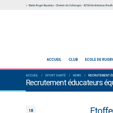
Stade Roger Baudras - Chemin de Collonges - 42160 Andrézieux Bout
ACCUEIL
CLUB
ECOLE DE RUGB
ACCUEIL
SPORT SANTÉ
NEWS
RECRUTEMENT É
Recrutement éducateurs équ
Etoffe
18