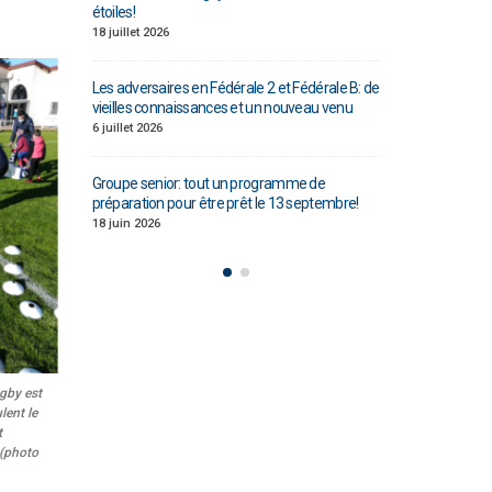
 vice-
étoiles!
Ligue Aura: les +35
champions!
18 juillet 2026
1 juin 2026
Les adversaires en Fédérale 2 et Fédérale B: de
ilippe
vieilles connaissances et un nouveau venu
Bilan des seniors 
Buffevant dans L
6 juillet 2026
6 mai 2026
Groupe senior: tout un programme de
sur une bonne
préparation pour être prêt le 13 septembre!
Fédérale 2 et Fédé
note en priorité
18 juin 2026
25 avril 2026
ugby est
lent le
t
 (photo