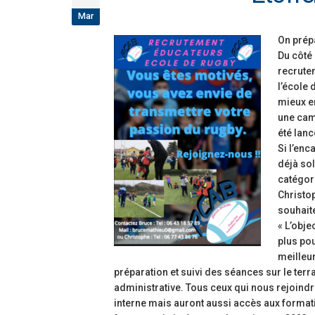
Mar
On prép
Du côté 
recrute
l’école
mieux en
une cam
été lanc
Si l’en
déjà so
catégor
Christo
souhaite
« L’obje
plus po
meilleur
préparation et suivi des séances sur le terra
administrative. Tous ceux qui nous rejoindr
interne mais auront aussi accès aux formatio