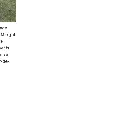
ence
, Margot
ie
ments
ées à
y-de-