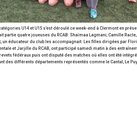
atégories U14 et U15 s’est déroulé ce week-end à Clermont en prés
sait partie quatre joueuses du RCAB: Shaïmaa Lagmani, Camille Racle
un éducateur du club les accompagnait. Les filles dirigées par Flor
ntale et Jarjille du RCAB, ont participé samedi matin à des entraîne
evets fédéraux puis ont disputé des matches où elles ont été intégr
ant des différents départements représentés comme le Cantal, Le Pu