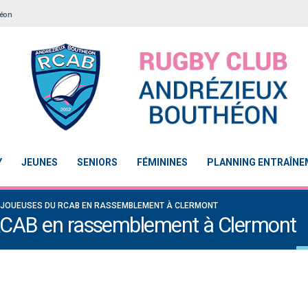
héon
Y
JEUNES
SENIORS
FÉMININES
PLANNING ENTRAÎN
 JOUEUSES DU RCAB EN RASSEMBLEMENT À CLERMONT
 RCAB en rassemblement à Clermont
tion 2
Le Touch du RCAB se distingue en finale de
Notre École De Rugby obtien