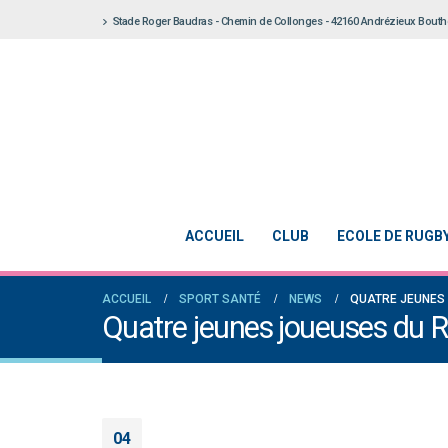
Stade Roger Baudras - Chemin de Collonges - 42160 Andrézieux Bout
ACCUEIL
CLUB
ECOLE DE RUGB
ACCUEIL
SPORT SANTÉ
NEWS
QUATRE JEUNES
Quatre jeunes joueuses du
04
Notre École De Rugby obtient la labellisa