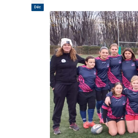
étoiles!
Déc
18 juillet 2026
Les adversaires en Fédérale 2 et Fédéral
vieilles connaissances et un nouveau v
6 juillet 2026
Groupe senior: tout un programme de
préparation pour être prêt le 13 septem
18 juin 2026