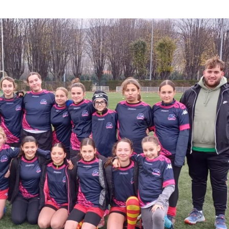
Ligue Aura: les +35 des « 5glés » vice-
étoiles!
champions!
18 juillet 2026
1 juin 2026
e B: de
Les adversaires en Fédéral
enu
Bilan des seniors garçons par Philippe
vieilles connaissances et
Buffevant dans Le Progrès
6 juillet 2026
6 mai 2026
Groupe senior: tout un p
bre!
Fédérale 2 et Fédérale B: finir sur une bonne
préparation pour être prêt
note en priorité
18 juin 2026
25 avril 2026