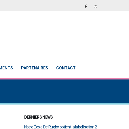
EMENTS
PARTENAIRES
CONTACT
DERNIERS NEWS
t la labellisation 2
Le Touch du RCAB se distingue en finale de
Notre École D