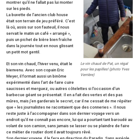
montrer qu’il ne fallait pas lui monter
sur les pieds.
La buvette de l’ancien club house
était son terrain de jeu préféré. C’est
là où, assis sur son fauteuil, il nous
servait le matin un café « arrangé »,
puis un pichet de bière bien fraîche
dans la journée tout en nous glissant
un petit mot gentil.
Le vin chaud de Pat, un régal
Et son vin chaud, l’hiver venu, était le
pour les papilles! (photo Yves
bienvenu. Avec son copain Eric
Verrière)
Meyer, il formait aussi un binôme
expérimenté dans l’art de faire cuire
saucisses et merguez, ou autres côtelettes si l’occasion d’un
barbecue géant se présentait. Il en a fait des vertes et des pas
mûres, mais j’en garderais le secret, car il ne cessait de me répéter
que « les journalistes ne racontaient que des conneries ». Il nous
reste juste à l’accompagner dans son dernier voyage vers un
endroit qu’il ne connaît pas encore, lui qui a pourtant tant baroudé au
volant de son camion, sans jamais se lasser ou se plaindre de faire
ce métier de routier dont il avait toujours rêvé.
Son dernier voyage, il le fera en direction du Paradis. Sans auréole