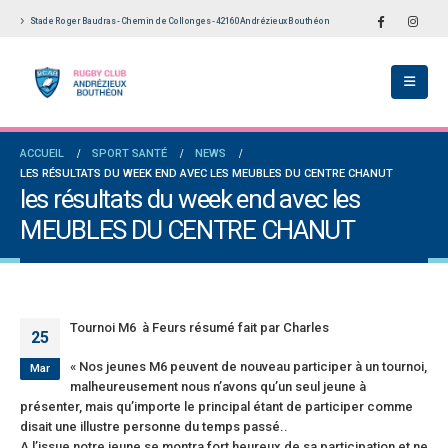
Stade Roger Baudras - Chemin de Collonges - 42160 Andrézieux Bouthéon
ch du RCAB se distingue en finale de
Notre École De Rugby obtient la labellisation
Aura: les +35 des « 5glés » vice-
étoiles!
ions!
18 juillet 2026
 2026
Les adversaires en Fédérale 2 et Fédérale B: 
ACCUEIL
SPORT SANTÉ
NEWS
des seniors garçons par Philippe Buffevant
vieilles connaissances et un nouveau venu
LES RÉSULTATS DU WEEK END AVEC LES MEUBLES DU CENTRE CHANUT
Le Progrès
6 juillet 2026
les résultats du week end avec les
 2026
MEUBLES DU CENTRE CHANUT
Groupe senior: tout un programme de
le 2 et Fédérale B: finir sur une bonne note
préparation pour être prêt le 13 septembre!
orité
18 juin 2026
il 2026
Tournoi M6 à Feurs résumé fait par Charles
25
« Nos jeunes M6 peuvent de nouveau participer à un tournoi,
Mar
malheureusement nous n’avons qu’un seul jeune à
présenter, mais qu’importe le principal étant de participer comme
disait une illustre personne du temps passé..
A l’issue notre jeune se montra fort heureux de sa participation et ne