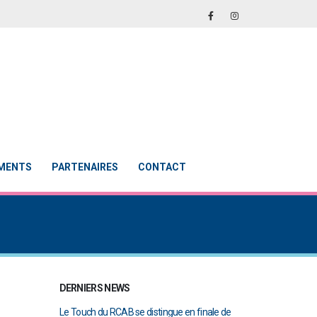
EMENTS
PARTENAIRES
CONTACT
DERNIERS NEWS
abellisation 2
Le Touch du RCAB se distingue en finale de
Notre École De Rug