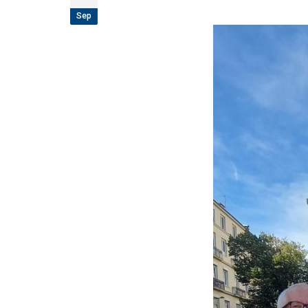
étoiles!
Sep
18 juillet 2026
Les adversaires en Fédérale 2 et Fédérale B: 
vieilles connaissances et un nouveau venu
6 juillet 2026
Groupe senior: tout un programme de
préparation pour être prêt le 13 septembre!
18 juin 2026