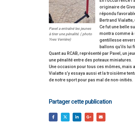
En l’occurrence l’
originaire de Givo
répondu favorable
Bertrand Vialatte,
Ce fut une belle s
Pavel a entraîné les jeunes
montra comme à so
à tirer une pénalité. ( photo
Yves Verrière)
gentillesse envers
ballons qu’ils lui 
Quant au RCAB, représenté par Pavel, un jeune 
une pénalité entre des poteaux miniatures.
Une occasion pour tous ces mômes, mais auss
Vialatte s’y essaya aussi et la troisième ten
de notre sport pour pas mal de non-initiés.
Partager cette publication