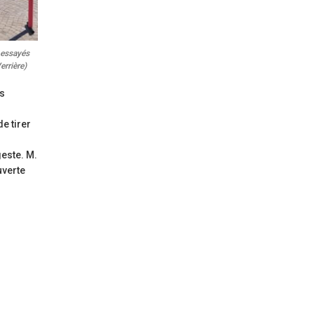
 essayés
errière)
es
de tirer
geste. M.
uverte