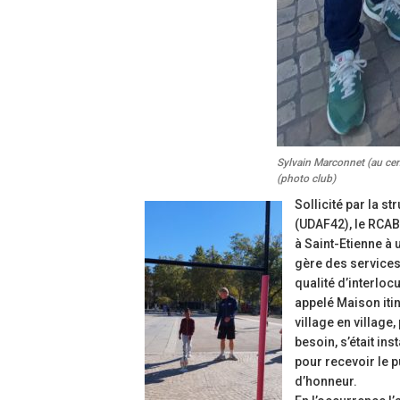
Sylvain Marconnet (au cen
(photo club)
Sollicité par la s
(UDAF42), le RCAB
à Saint-Etienne à 
gère des services
qualité d’interlo
appelé Maison itin
village en village,
besoin, s’était in
pour recevoir le pu
d’honneur.