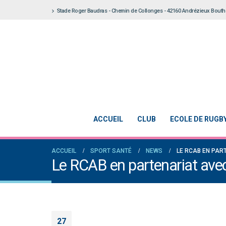
Stade Roger Baudras - Chemin de Collonges - 42160 Andrézieux Bout
ACCUEIL
CLUB
ECOLE DE RUGB
ACCUEIL
SPORT SANTÉ
NEWS
LE RCAB EN PAR
Le RCAB en partenariat avec 
27
Notre École De Rugby obtient la labellisation 2