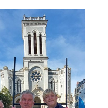
Ligue Aura: les +35 des « 5glés » vice-
étoiles!
champions!
18 juillet 2026
1 juin 2026
de
Les adversaires en Fédérale 2 et
Bilan des seniors garçons par Philippe
vieilles connaissances et un n
Buffevant dans Le Progrès
6 juillet 2026
6 mai 2026
Groupe senior: tout un progra
Fédérale 2 et Fédérale B: finir sur une bonne
préparation pour être prêt le 1
note en priorité
18 juin 2026
25 avril 2026