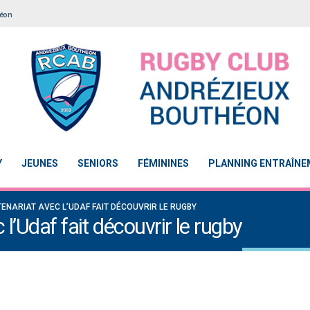
héon
Y
JEUNES
SENIORS
FÉMININES
PLANNING ENTRAÎN
TENARIAT AVEC L’UDAF FAIT DÉCOUVRIR LE RUGBY
l’Udaf fait découvrir le rugby
Le Touch du RCAB se distingue en finale de
Notre École De Rugby obtient la l