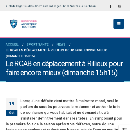
Stade Roger Baudras - Chemin de Collonges - 42160 Andrézieux Bouthéon
n 2
Le Touch du RCAB se distingue en finale de
Notre École De Rugby obtient la la
Ligue Aura: les +35 des « 5glés » vice-
étoiles!
champions!
18 juillet 2026
1 juin 2026
: de
Les adversaires en Fédérale 2 et 
ACCUEIL
SPORT SANTÉ
NEWS
Bilan des seniors garçons par Philippe Buffevant
vieilles connaissances et un nou
LE RCAB EN DÉPLACEMENT À RILLIEUX POUR FAIRE ENCORE MIEUX
dans Le Progrès
6 juillet 2026
(DIMANCHE 15H15)
6 mai 2026
Le RCAB en déplacement à Rillieux pour
Groupe senior: tout un program
faire encore mieux (dimanche 15h15)
Fédérale 2 et Fédérale B: finir sur une bonne note
préparation pour être prêt le 13 
en priorité
18 juin 2026
25 avril 2026
Lorsqu’une défaite vient mettre à mal votre moral, seul le
19
parfum du succès peut vous le redonner et activer le brin
de confiance qui vous habitait et ne demandait qu’à
Oct
s’installer définitivement dans les têtes. En s’imposant pour
la première fois de la saison après trois défaites, notre équipe
fanion a non seulement redoré son blason, mis de l’eau au moulin de