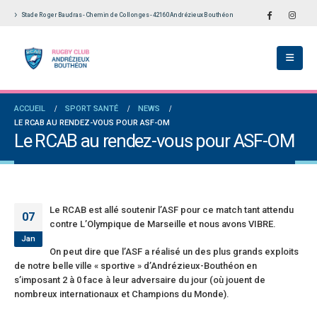
Stade Roger Baudras - Chemin de Collonges - 42160 Andrézieux Bouthéon
ch du RCAB se distingue en finale de
Notre École De Rugby obtient la labellisation
Aura: les +35 des « 5glés » vice-
étoiles!
ions!
18 juillet 2026
 2026
Les adversaires en Fédérale 2 et Fédérale B: 
ACCUEIL
SPORT SANTÉ
NEWS
des seniors garçons par Philippe Buffevant
vieilles connaissances et un nouveau venu
LE RCAB AU RENDEZ-VOUS POUR ASF-OM
Le Progrès
6 juillet 2026
Le RCAB au rendez-vous pour ASF-OM
 2026
Groupe senior: tout un programme de
le 2 et Fédérale B: finir sur une bonne note
préparation pour être prêt le 13 septembre!
orité
18 juin 2026
il 2026
Le RCAB est allé soutenir l’ASF pour ce match tant attendu
07
contre L’Olympique de Marseille et nous avons VIBRE.
Jan
On peut dire que l’ASF a réalisé un des plus grands exploits
de notre belle ville « sportive » d’Andrézieux-Bouthéon en
s’imposant 2 à 0 face à leur adversaire du jour (où jouent de
nombreux internationaux et Champions du Monde).