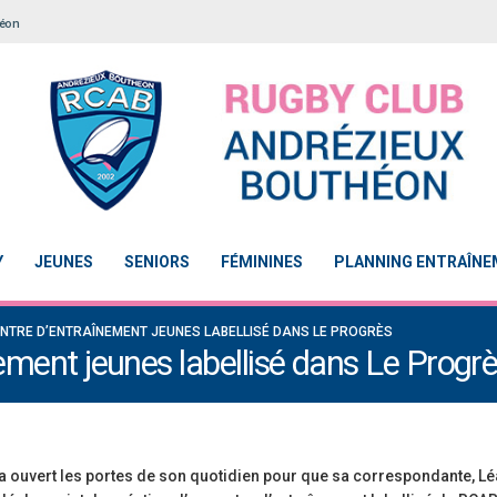
héon
Y
JEUNES
SENIORS
FÉMININES
PLANNING ENTRAÎN
ENTRE D’ENTRAÎNEMENT JEUNES LABELLISÉ DANS LE PROGRÈS
nement jeunes labellisé dans Le Progr
 ouvert les portes de son quotidien pour que sa correspondante, L
Notre École De Rugby obtient la labellisation 2
Le Touch du RCAB se distingue 