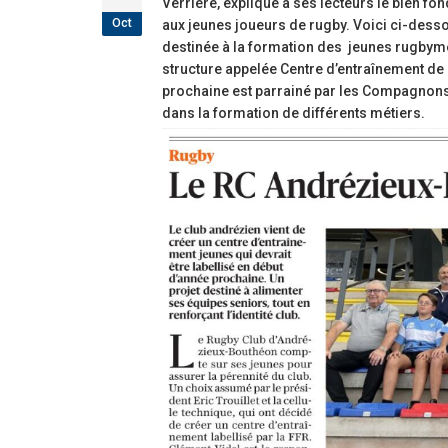
Verrière, explique à ses lecteurs le bien fo
Oct
aux jeunes joueurs de rugby. Voici ci-dessous
destinée à la formation des jeunes rugbyme
structure appelée Centre d’entraînement de r
prochaine est parrainé par les Compagnons
dans la formation de différents métiers.