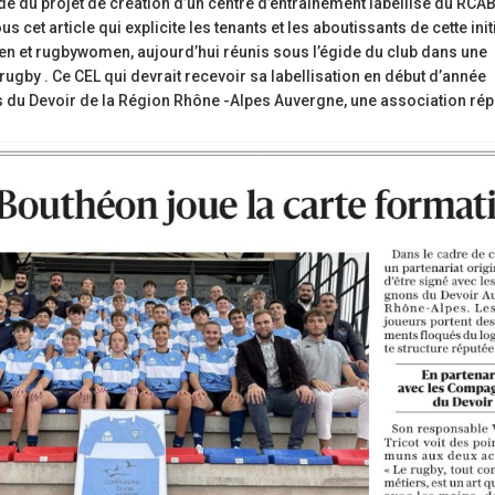
ndé du projet de création d’un centre d’entraînement labellisé du RCAB
étoiles!
Ligue Aura: les +35 des « 5glés »
 cet article qui explicite les tenants et les aboutissants de cette init
champions!
18 juillet 2026
n et rugbywomen, aujourd’hui réunis sous l’égide du club dans une
1 juin 2026
ugby . Ce CEL qui devrait recevoir sa labellisation en début d’année
Les adversaires en Fédérale 2 et Fédérale B: de
 du Devoir de la Région Rhône -Alpes Auvergne, une association rép
vieilles connaissances et un nouveau venu
Bilan des seniors garçons par Ph
Buffevant dans Le Progrès
6 juillet 2026
6 mai 2026
Groupe senior: tout un programme de
préparation pour être prêt le 13 septembre!
Fédérale 2 et Fédérale B: finir 
note en priorité
18 juin 2026
25 avril 2026