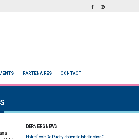
EMENTS
PARTENAIRES
CONTACT
ès
DERNIERS NEWS
éana
en finale de
Notre École De Rugby obtient la labellisation 2
Le Touch du RCAB 