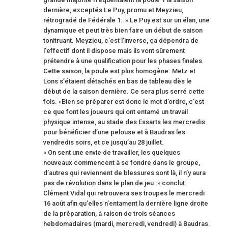
dernière, exceptés Le Puy, promu et Meyzieu,
rétrogradé de Fédérale 1: » Le Puy est sur un élan, une
dynamique et peut très bien faire un début de saison
tonitruant. Meyzieu, c’est l’inverse, ça dépendra de
l’effectif dont il dispose mais ils vont sûrement
prétendre à une qualification pour les phases finales.
Cette saison, la poule est plus homogène. Metz et
Lons s’étaient détachés en bas de tableau dès le
début de la saison dernière. Ce sera plus serré cette
fois. »Bien se préparer est donc le mot d’ordre, c’est
ce que font les joueurs qui ont entamé un travail
physique intense, au stade des Essarts les mercredis
pour bénéficier d’une pelouse et à Baudras les
vendredis soirs, et ce jusqu’au 28 juillet.
« On sent une envie de travailler, les quelques
nouveaux commencent à se fondre dans le groupe,
d’autres qui reviennent de blessures sont là, il n’y aura
pas de révolution dans le plan de jeu. » conclut
Clément Vidal qui retrouvera ses troupes le mercredi
16 août afin qu’elles n’entament la dernière ligne droite
de la préparation, à raison de trois séances
hebdomadaires (mardi, mercredi, vendredi) à Baudras.