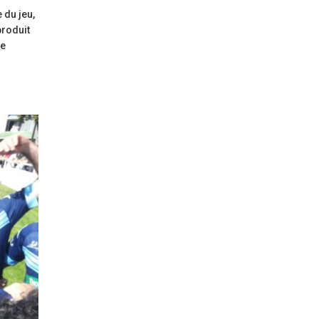
 du jeu,
produit
de