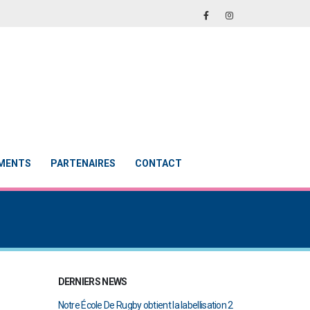
EMENTS
PARTENAIRES
CONTACT
DERNIERS NEWS
abellisation 2
Le Touch du RCAB se distingue en finale de
Notre École De Rug