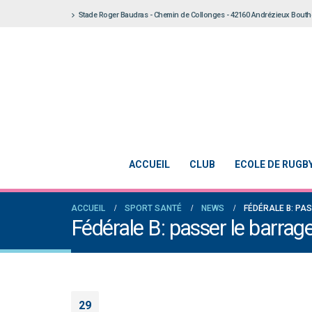
Stade Roger Baudras - Chemin de Collonges - 42160 Andrézieux Bout
ACCUEIL
CLUB
ECOLE DE RUGB
ACCUEIL
SPORT SANTÉ
NEWS
FÉDÉRALE B: PA
Fédérale B: passer le barrag
29
Notre École De Rugby obtient la labellisation 2