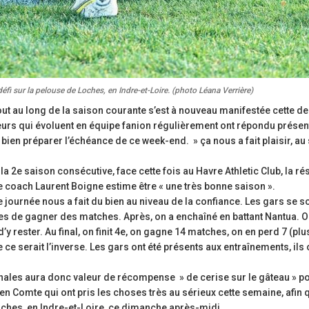
défi sur la pelouse de Loches, en Indre-et-Loire. (photo Léana Verrière)
out au long de la saison courante s’est à nouveau manifestée cette d
urs qui évoluent en équipe fanion régulièrement ont répondu présen
bien préparer l’échéance de ce week-end. » ça nous a fait plaisir, au s
 2e saison consécutive, face cette fois au Havre Athletic Club, la ré
le coach Laurent Boigne estime être « une très bonne saison ».
e journée nous a fait du bien au niveau de la confiance. Les gars se so
ables de gagner des matches. Après, on a enchaîné en battant Nantua. O
’y rester. Au final, on finit 4e, on gagne 14 matches, on en perd 7 (plu
 ce serait l’inverse. Les gars ont été présents aux entraînements, ils 
inales aura donc valeur de récompense » de cerise sur le gâteau » po
en Comte qui ont pris les choses très au sérieux cette semaine, afin 
Loches, en Indre-et-Loire, ce dimanche après-midi.