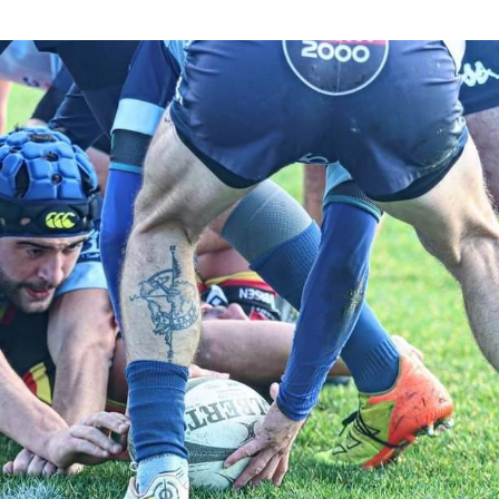
Ligue Aura: les +35 des « 5glés » vice-
étoiles!
champions!
18 juillet 2026
1 juin 2026
de
Les adversaires en Fédérale 2 et
Bilan des seniors garçons par Philippe
vieilles connaissances et un n
Buffevant dans Le Progrès
6 juillet 2026
6 mai 2026
Groupe senior: tout un progra
Fédérale 2 et Fédérale B: finir sur une bonne
préparation pour être prêt le 1
note en priorité
18 juin 2026
25 avril 2026