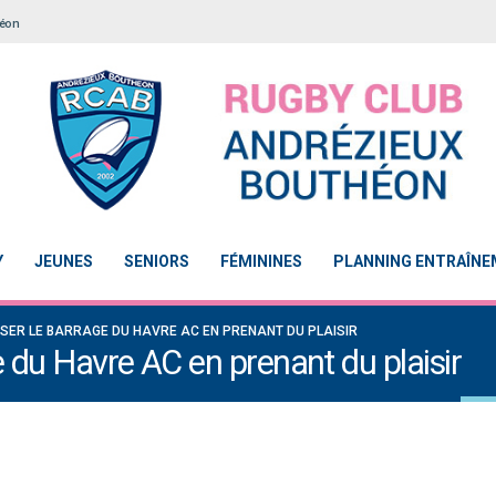
héon
Y
JEUNES
SENIORS
FÉMININES
PLANNING ENTRAÎN
SSER LE BARRAGE DU HAVRE AC EN PRENANT DU PLAISIR
e du Havre AC en prenant du plaisir
Le Touch du RCAB se distingue en finale de
Notre École De Rugby obtient la l