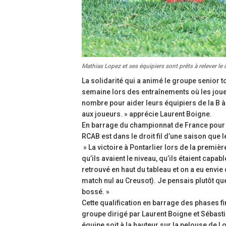
Mathias Lopez et ses équipiers sont prêts à relever le 
La solidarité qui a animé le groupe senior t
semaine lors des entraînements où les joue
nombre pour aider leurs équipiers de la B à 
aux joueurs. » apprécie Laurent Boigne.
En barrage du championnat de France pour la
RCAB est dans le droit fil d’une saison que 
» La victoire à Pontarlier lors de la premièr
qu’ils avaient le niveau, qu’ils étaient cap
retrouvé en haut du tableau et on a eu envie d
match nul au Creusot). Je pensais plutôt que
bossé. »
Cette qualification en barrage des phases f
groupe dirigé par Laurent Boigne et Sébasti
équipe soit à la hauteur sur la pelouse de 