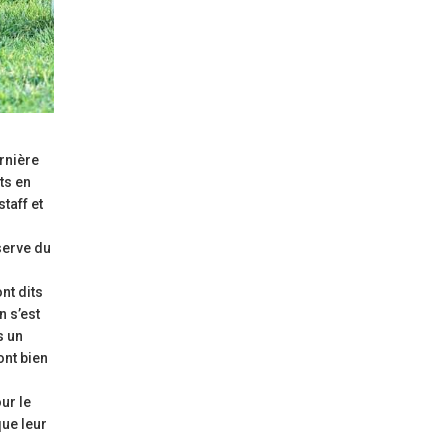
ernière
ts en
taff et
serve du
nt dits
n s’est
s un
ont bien
ur le
que leur