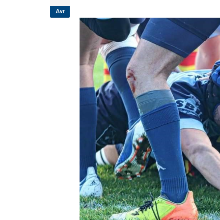
étoiles!
Avr
18 juillet 2026
Les adversaires en Fédérale 2 et Fédérale B: 
vieilles connaissances et un nouveau venu
6 juillet 2026
Groupe senior: tout un programme de
préparation pour être prêt le 13 septembre!
18 juin 2026