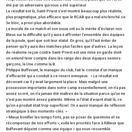
été par un adversaire qui vous a été supérieur.
Le résultat est là, Saint-Priest s’est montré beaucoup plus réaliste,
plus pragmatique, plus efficace que le RCAB qui a mal enclenché ce
3e bloc, a priori plus abordable.
La morale de ce match et son issue ont eu le mérite d’éclairer nos
Bleus sur la difficulté qu’il y aura à affronter l’ensemble des équipes
de la poule, quel que soit leur statut. En gros, qu’il faut éviter de
penser qu’il y aura des matches plus faciles que d’autres. La leçon
de réalisme reçue contre Saint-Priest est une mise en garde dont
on entend tenir compte dans les rangs des deux équipes seniors
garçons, la Une comme la B.
Philippe Buffevant, le manager du club, fait le constat d’un manque
d’efficacité qui a conduit à ce revers ennuyeux: » Le résultat est
décevant car il y avait largement la place. Mais malgré une
possession importante dans notre camp essentiellement, on n’a pas
assez scoré, on n’a jamais été maîtres de la situation parce qu’on ne
s’est pas montré assez patients. Même si l’état d’esprit était là, ce
qu’on a produit était trop superficiel. On a aussi manqué de réflexion
stratégique à des moments-clés. »
« Mieux bonifier les temps forts, pas se poser de questions et se
récompenser de nos efforts », voilà les priorités face à Rillieux que
Buffevant dépeint comme une équipe « qui nous ressemble