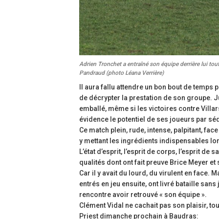
Adrien Tronchet a entraîné son équipe derrière lui tou
Pandraud (photo Léana Verrière)
Il aura fallu attendre un bon bout de temps
de décrypter la prestation de son groupe. J
emballé, même si les victoires contre Villa
évidence le potentiel de ses joueurs par s
Ce match plein, rude, intense, palpitant, fac
y mettant les ingrédients indispensables l
L’état d’esprit, l’esprit de corps, l’esprit de
qualités dont ont fait preuve Brice Meyer e
Car il y avait du lourd, du virulent en face
entrés en jeu ensuite, ont livré bataille san
rencontre avoir retrouvé « son équipe ».
Clément Vidal ne cachait pas son plaisir, tou
Priest dimanche prochain à Baudras: