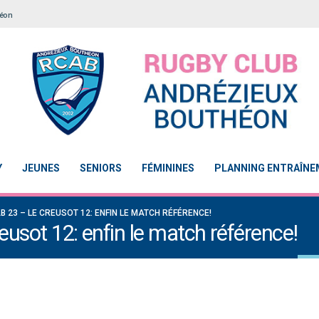
héon
Y
JEUNES
SENIORS
FÉMININES
PLANNING ENTRAÎN
B 23 – LE CREUSOT 12: ENFIN LE MATCH RÉFÉRENCE!
usot 12: enfin le match référence!
Le Touch du RCAB se distingue en finale de
Notre École De Rugby obtient la l