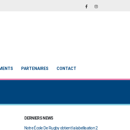
EMENTS
PARTENAIRES
CONTACT
DERNIERS NEWS
abellisation 2
Le Touch du RCAB se distingue en finale de
Notre École De Rug