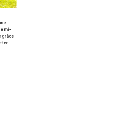
une
de mi-
ce grâce
nt en