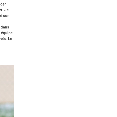
ncer
er. Je
té son
s dans
n équipe
ivés. Le