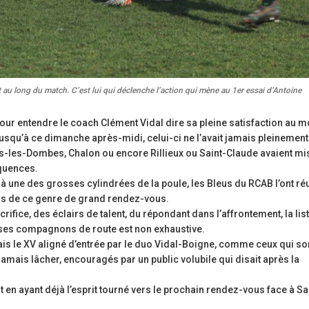
t au long du match. C’est lui qui déclenche l’action qui mène au 1er essai d’Antoine
 pour entendre le coach Clément Vidal dire sa pleine satisfaction au 
usqu’à ce dimanche après-midi, celui-ci ne l’avait jamais pleinement
rs-les-Dombes, Chalon ou encore Rillieux ou Saint-Claude avaient mi
équences.
e à une des grosses cylindrées de la poule, les Bleus du RCAB l’ont ré
ors de ce genre de grand rendez-vous.
 sacrifice, des éclairs de talent, du répondant dans l’affrontement, la lis
t ses compagnons de route est non exhaustive.
. Mais le XV aligné d’entrée par le duo Vidal-Boigne, comme ceux qui so
s jamais lâcher, encouragés par un public volubile qui disait après la
t en ayant déjà l’esprit tourné vers le prochain rendez-vous face à Sa