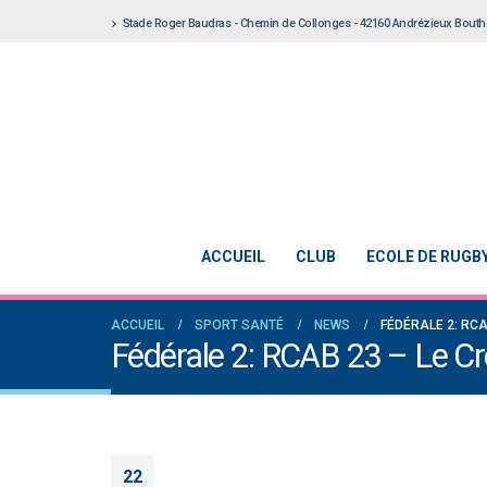
Stade Roger Baudras - Chemin de Collonges - 42160 Andrézieux Bout
ACCUEIL
CLUB
ECOLE DE RUGB
ACCUEIL
SPORT SANTÉ
NEWS
FÉDÉRALE 2: RCA
Fédérale 2: RCAB 23 – Le Cre
22
Notre École De Rugby obtient la labellisation 2