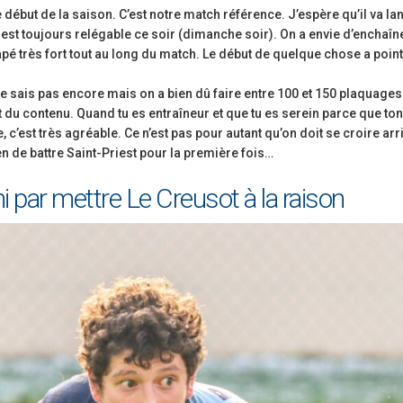
le début de la saison. C’est notre match référence. J’espère qu’il va la
 est toujours relégable ce soir (dimanche soir). On a envie d’enchaîn
 tapé très fort tout au long du match. Le début de quelque chose a poin
ne sais pas encore mais on a bien dû faire entre 100 et 150 plaquage
t du contenu. Quand tu es entraîneur et que tu es serein parce que to
, c’est très agréable. Ce n’est pas pour autant qu’on doit se croire arr
ien de battre Saint-Priest pour la première fois…
ini par mettre Le Creusot à la raison