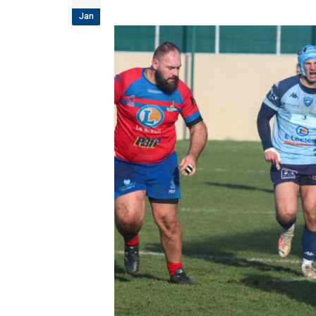
étoiles!
Jan
18 juillet 2026
Les adversaires en Fédérale 2 et Fédérale B: 
vieilles connaissances et un nouveau venu
6 juillet 2026
Groupe senior: tout un programme de
préparation pour être prêt le 13 septembre!
18 juin 2026