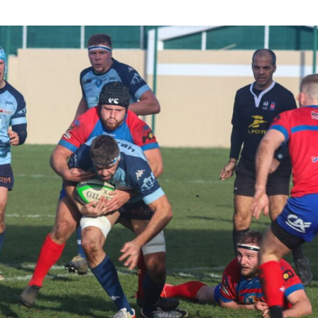
Ligue Aura: les +35 des « 5glés » vice-
étoiles!
champions!
18 juillet 2026
1 juin 2026
de
Les adversaires en Fédérale 2 et
Bilan des seniors garçons par Philippe
vieilles connaissances et un n
Buffevant dans Le Progrès
6 juillet 2026
6 mai 2026
Groupe senior: tout un progra
Fédérale 2 et Fédérale B: finir sur une bonne
préparation pour être prêt le 1
note en priorité
18 juin 2026
25 avril 2026