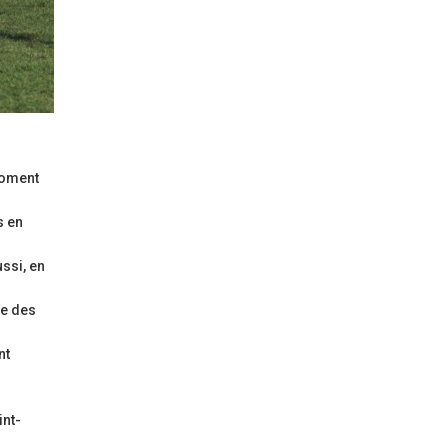
moment
s en
ussi, en
te des
nt
int-