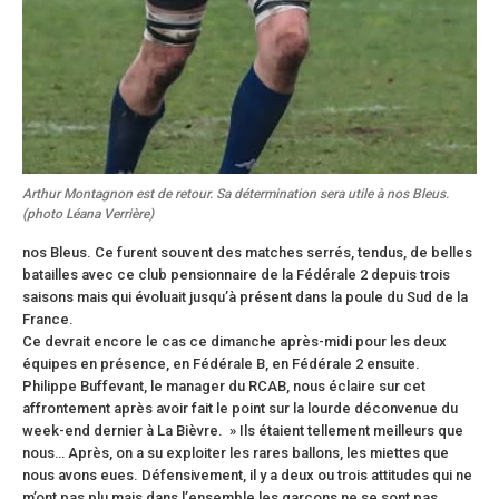
Arthur Montagnon est de retour. Sa détermination sera utile à nos Bleus.
(photo Léana Verrière)
nos Bleus. Ce furent souvent des matches serrés, tendus, de belles
batailles avec ce club pensionnaire de la Fédérale 2 depuis trois
saisons mais qui évoluait jusqu’à présent dans la poule du Sud de la
France.
Ce devrait encore le cas ce dimanche après-midi pour les deux
équipes en présence, en Fédérale B, en Fédérale 2 ensuite.
Philippe Buffevant, le manager du RCAB, nous éclaire sur cet
affrontement après avoir fait le point sur la lourde déconvenue du
week-end dernier à La Bièvre. » Ils étaient tellement meilleurs que
nous… Après, on a su exploiter les rares ballons, les miettes que
nous avons eues. Défensivement, il y a deux ou trois attitudes qui ne
m’ont pas plu mais dans l’ensemble les garçons ne se sont pas