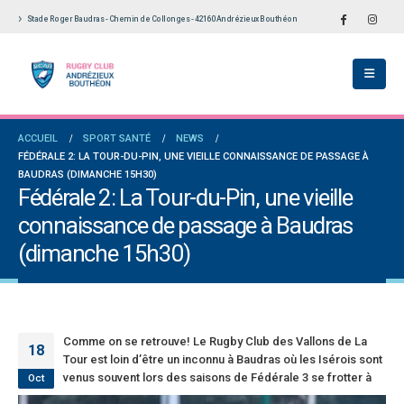
Stade Roger Baudras - Chemin de Collonges - 42160 Andrézieux Bouthéon
ch du RCAB se distingue en finale de
Notre École De Rugby obtient la labellisation
Aura: les +35 des « 5glés » vice-
étoiles!
ions!
18 juillet 2026
 2026
Les adversaires en Fédérale 2 et Fédérale B: 
ACCUEIL
SPORT SANTÉ
NEWS
des seniors garçons par Philippe Buffevant
vieilles connaissances et un nouveau venu
FÉDÉRALE 2: LA TOUR-DU-PIN, UNE VIEILLE CONNAISSANCE DE PASSAGE À
Le Progrès
6 juillet 2026
 2026
BAUDRAS (DIMANCHE 15H30)
Fédérale 2: La Tour-du-Pin, une vieille
Groupe senior: tout un programme de
le 2 et Fédérale B: finir sur une bonne note
connaissance de passage à Baudras
préparation pour être prêt le 13 septembre!
orité
18 juin 2026
(dimanche 15h30)
il 2026
Comme on se retrouve! Le Rugby Club des Vallons de La
18
Tour est loin d’être un inconnu à Baudras où les Isérois sont
venus souvent lors des saisons de Fédérale 3 se frotter à
Oct