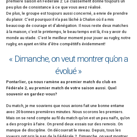
première saison en Fédérale 2. Le classement donne toujours un
peu plus de consistance à ce que vous avez réalisé.
De plus, le groupe est toujours aussi concerné, a envie de prendre
du plaisir. C’est pourquoi il n’a pas lâché à Chalon où il a mis
beaucoup de courage et d’abnégation. Il nous reste deux matches
à la maison, c’est le printemps, le beau temps est là, il va y avoir du
monde au stade. C’est le meilleur moment pour jouer au rugby, notre
rugby, en ayant en tête d’être compétitifs évidemment!
« Dimanche, on veut montrer qu’on a
évolué »
Pontarlier, ça nous ramène au premier match du club en
Fédérale 2, au premier match de votre saison aussi. Quel
souvenir en gardez-vous?
Du match, je me souviens que nous avions fait une bonne entame
avec 20 bonnes premières minutes. Nous scorons les premiers.
Mais on se rend compte au fil du match qu’on est un peu naïfs, qu’on
a des progrès à faire. On prend deux essais sur des renvois. On
manque de discipline. On découvrait le niveau. Depuis, tous les
joueurs ont pris le pas de la Fédérale 2. Dimanche, on veut montrer