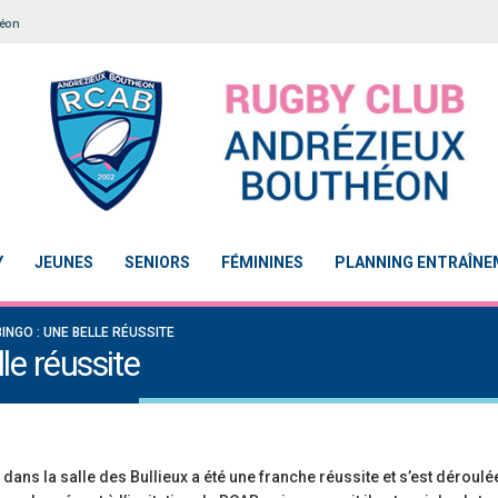
héon
Y
JEUNES
SENIORS
FÉMININES
PLANNING ENTRAÎN
INGO : UNE BELLE RÉUSSITE
le réussite
dans la salle des Bullieux a été une franche réussite et s’est déroul
llisation 2
Le Touch du RCAB se distingue en finale de
Notre École De Rugby 