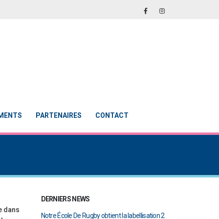
EMENTS
PARTENAIRES
CONTACT
DERNIERS NEWS
ée dans
obtient la labellisation 2
Le Touch du RCAB se distingue en finale de
Notre É