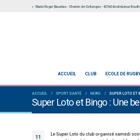
Stade Roger Baudras - Chemin de Collonges - 42160 Andrézieux Bout
ACCUEIL
CLUB
ECOLE DE RUGB
ACCUEIL
SPORT SANTÉ
NEWS
SUPER LOTO ET B
Super Loto et Bingo : Une bel
Le Super Loto du club organisé samedi soir 
11
Notre École De Rugby obtient la labe