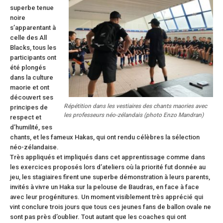
superbe tenue
noire
s’apparentant à
celle des All
Blacks, tous les
participants ont
été plongés
dans la culture
maorie et ont
découvert ses
Répétition dans les vestiaires des chants maories avec
principes de
les professeurs néo-zélandais (photo Enzo Mandran)
respect et
d’humilité, ses
chants, et les fameux Hakas, qui ont rendu célèbres la sélection
néo-zélandaise.
Très appliqués et impliqués dans cet apprentissage comme dans
les exercices proposés lors d’ateliers où la priorité fut donnée au
jeu, les stagiaires firent une superbe démonstration à leurs parents,
invités à vivre un Haka sur la pelouse de Baudras, en face à face
avec leur progénitures. Un moment visiblement très apprécié qui
vint conclure trois jours que tous ces jeunes fans de ballon ovale ne
sont pas près d’oublier. Tout autant que les coaches qui ont