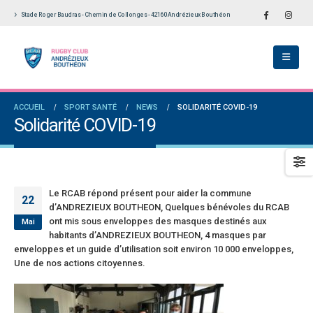
Stade Roger Baudras - Chemin de Collonges - 42160 Andrézieux Bouthéon
École De Rugby obtient la labellisation 2
Le Touch du RCAB se distingue en finale de
s!
Ligue Aura: les +35 des « 5glés » vice-
champions!
llet 2026
1 juin 2026
versaires en Fédérale 2 et Fédérale B: de
ACCUEIL
SPORT SANTÉ
NEWS
SOLIDARITÉ COVID-19
es connaissances et un nouveau venu
Bilan des seniors garçons par Philippe Buffe
Solidarité COVID-19
dans Le Progrès
et 2026
6 mai 2026
e senior: tout un programme de
ation pour être prêt le 13 septembre!
Fédérale 2 et Fédérale B: finir sur une bonne 
en priorité
n 2026
Le RCAB répond présent pour aider la commune
25 avril 2026
22
d’ANDREZIEUX BOUTHEON, Quelques bénévoles du RCAB
ont mis sous enveloppes des masques destinés aux
Mai
habitants d’ANDREZIEUX BOUTHEON, 4 masques par
enveloppes et un guide d’utilisation soit environ 10 000 enveloppes,
Une de nos actions citoyennes.