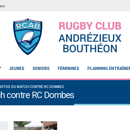
héon
Y
JEUNES
SENIORS
FÉMININES
PLANNING ENTRAÎN
PHOTOS DU MATCH CONTRE RC DOMBES
tch contre RC Dombes
Notre École De Rugby obtient la labellisation 2
Le Touch du RCAB se distingue 