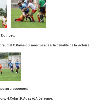
étoiles!
Ligue Aura: les +35 des « 5glés »
champions!
18 juillet 2026
1 juin 2026
Les adversaires en Fédérale 2 et Fédérale B: de
vieilles connaissances et un nouveau venu
Bilan des seniors garçons par Ph
Buffevant dans Le Progrès
6 juillet 2026
6 mai 2026
es Dombes.
Groupe senior: tout un programme de
préparation pour être prêt le 13 septembre!
Fédérale 2 et Fédérale B: finir 
ud et C.Raine qui marque aussi la pénalité de la victoire.
note en priorité
18 juin 2026
25 avril 2026
lace au classement.
ois, H.Colas, R.Agez et A.Delaume.