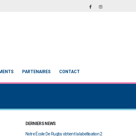
EMENTS
PARTENAIRES
CONTACT
DERNIERS NEWS
en finale de
Notre École De Rugby obtient la labellisation 2
Le Touch du RCAB 