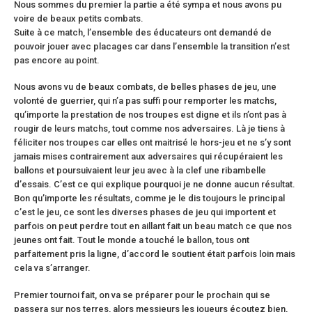
Nous sommes du premier la partie a été sympa et nous avons pu
voire de beaux petits combats.
Suite à ce match, l’ensemble des éducateurs ont demandé de
pouvoir jouer avec placages car dans l’ensemble la transition n’est
pas encore au point.
Nous avons vu de beaux combats, de belles phases de jeu, une
volonté de guerrier, qui n’a pas suffi pour remporter les matchs,
qu’importe la prestation de nos troupes est digne et ils n’ont pas à
rougir de leurs matchs, tout comme nos adversaires. Là je tiens à
féliciter nos troupes car elles ont maitrisé le hors-jeu et ne s’y sont
jamais mises contrairement aux adversaires qui récupéraient les
ballons et poursuivaient leur jeu avec à la clef une ribambelle
d’essais. C’est ce qui explique pourquoi je ne donne aucun résultat.
Bon qu’importe les résultats, comme je le dis toujours le principal
c’est le jeu, ce sont les diverses phases de jeu qui importent et
parfois on peut perdre tout en aillant fait un beau match ce que nos
jeunes ont fait. Tout le monde a touché le ballon, tous ont
parfaitement pris la ligne, d’accord le soutient était parfois loin mais
cela va s’arranger.
Premier tournoi fait, on va se préparer pour le prochain qui se
passera sur nos terres, alors messieurs les joueurs écoutez bien,