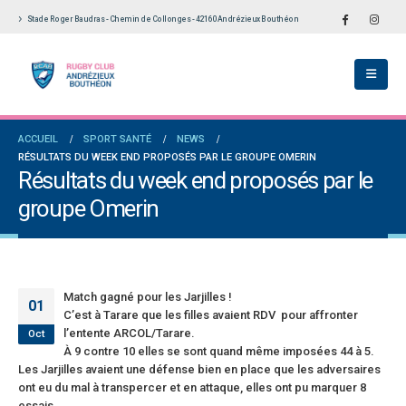
Stade Roger Baudras - Chemin de Collonges - 42160 Andrézieux Bouthéon
ch du RCAB se distingue en finale de
Notre École De Rugby obtient la labellisation
Aura: les +35 des « 5glés » vice-
étoiles!
ions!
18 juillet 2026
 2026
Les adversaires en Fédérale 2 et Fédérale B: 
ACCUEIL
SPORT SANTÉ
NEWS
des seniors garçons par Philippe Buffevant
vieilles connaissances et un nouveau venu
RÉSULTATS DU WEEK END PROPOSÉS PAR LE GROUPE OMERIN
Le Progrès
6 juillet 2026
Résultats du week end proposés par le
 2026
groupe Omerin
Groupe senior: tout un programme de
le 2 et Fédérale B: finir sur une bonne note
préparation pour être prêt le 13 septembre!
orité
18 juin 2026
il 2026
Match gagné pour les Jarjilles !
01
C’est à Tarare que les filles avaient RDV pour affronter
l’entente ARCOL/Tarare.
Oct
À 9 contre 10 elles se sont quand même imposées 44 à 5.
Les Jarjilles avaient une défense bien en place que les adversaires
ont eu du mal à transpercer et en attaque, elles ont pu marquer 8
essais.