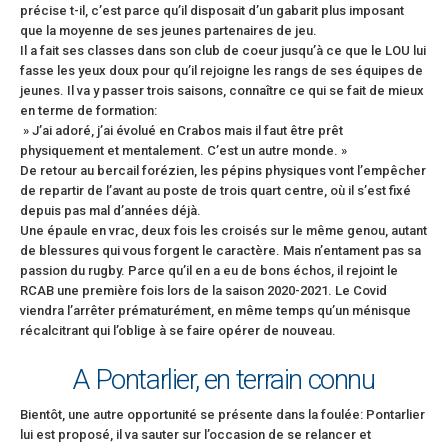
précise t-il, c’est parce qu’il disposait d’un gabarit plus imposant
que la moyenne de ses jeunes partenaires de jeu.
Il a fait ses classes dans son club de coeur jusqu’à ce que le LOU lui
fasse les yeux doux pour qu’il rejoigne les rangs de ses équipes de
jeunes. Il va y passer trois saisons, connaître ce qui se fait de mieux
en terme de formation:
» J’ai adoré, j’ai évolué en Crabos mais il faut être prêt
physiquement et mentalement. C’est un autre monde. »
De retour au bercail forézien, les pépins physiques vont l’empêcher
de repartir de l’avant au poste de trois quart centre, où il s’est fixé
depuis pas mal d’années déjà.
Une épaule en vrac, deux fois les croisés sur le même genou, autant
de blessures qui vous forgent le caractère. Mais n’entament pas sa
passion du rugby. Parce qu’il en a eu de bons échos, il rejoint le
RCAB une première fois lors de la saison 2020-2021. Le Covid
viendra l’arrêter prématurément, en même temps qu’un ménisque
récalcitrant qui l’oblige à se faire opérer de nouveau.
A Pontarlier, en terrain connu
Bientôt, une autre opportunité se présente dans la foulée: Pontarlier
lui est proposé, il va sauter sur l’occasion de se relancer et