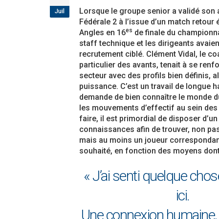
étoiles!
Lorsque le groupe senior a validé son
Juil
18 juillet 2026
Fédérale 2 à l’issue d’un match retour
es
Angles en 16
de finale du championna
Les adversaires en Fédérale 2 et Fédérale B: 
staff technique et les dirigeants avaien
vieilles connaissances et un nouveau venu
recrutement ciblé. Clément Vidal, le co
6 juillet 2026
particulier des avants, tenait à se ren
secteur avec des profils bien définis, a
Groupe senior: tout un programme de
puissance. C’est un travail de longue ha
préparation pour être prêt le 13 septembre!
demande de bien connaître le monde d
18 juin 2026
les mouvements d’effectif au sein des
faire, il est primordial de disposer d’u
connaissances afin de trouver, non pas 
mais au moins un joueur correspondant
souhaité, en fonction des moyens dont
« J’ai senti quelque chos
ici.
Une connexion humaine, 