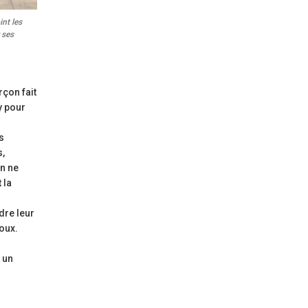
int les
 ses
rçon fait
y pour
s
s,
on ne
 la
ndre leur
doux.
 un