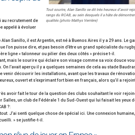
Tout sourire, Alan Sanillo se dit très heureux d’avoir rejo
rangs du RCAB, au sein desquels il a hâte de démontrer
i au recrutement de
qualités (photo Mathys Verrière)
pe appelé à évoluer
an Sanillo, il est Argentin, est né à Buenos Aires il y a 29 ans. Le ga
ue l’on puisse dire, et pas besoin d’être un grand spécialiste du rugb
ère ligne « talonneur ou pilier des deux côtés » précise t-il.
ant, mais le sourire qui éclaire son visage comme sa voix douce vou
. On l’avait aperçu il y a quelques semaines de cela au stade Baudra
e venir découvrir les installations, avant que les travaux de rénovati
reux, ouvert et s’exprimant fort bien en français, alors qu’il a rejoint
rès avoir fait le tour de la question des clubs souhaitant le voir rejoi
lier Salles, un club de Fédérale 1 du Sud-Ouest qui lui faisait les yeux 
CAB ?:
 tout. J’ai senti quelque chose de spécial ici. Une connexion humaine,
illi. » se justifie-t-il.