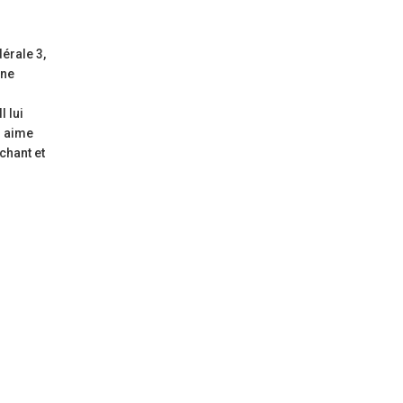
érale 3,
une
l lui
i aime
achant et