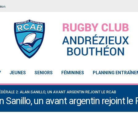
héon
Y
JEUNES
SENIORS
FÉMININES
PLANNING ENTRAÎN
DÉRALE 2: ALAN SANILLO, UN AVANT ARGENTIN REJOINT LE RCAB
 Sanillo, un avant argentin rejoint l
Le Touch du RCAB se distingue en finale de
Notre École De Rugby obtient la l