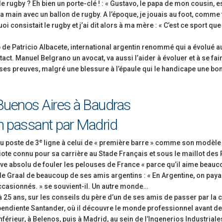
 le rugby ? Eh bien un porte-clé ! : « Gustavo, le papa de mon cousin, e
à la main avec un ballon de rugby. A l’époque, je jouais au foot, comme
i consistait le rugby et j’ai dit alors à ma mère : « C’est ce sport que
lub de Patricio Albacete, international argentin renommé qui a évolué 
tact. Manuel Belgrano un avocat, va aussi l’aider à évoluer et à se fai
t ses preuves, malgré une blessure à l’épaule qui le handicape une bo
Buenos Aires à Baudras
n passant par Madrid
e
u poste de 3
ligne à celui de « première barre » comme son modèle
ote connu pour sa carrière au Stade Français et sous le maillot des
rêve absolu de fouler les pelouses de France « parce qu’il aime beau
t le Graal de beaucoup de ses amis argentins : « En Argentine, on paya
ccasionnés. » se souvient-il. Un autre monde…
, à 25 ans, sur les conseils du père d’un de ses amis de passer par la 
ndependiente Santander, où il découvre le monde professionnel avant de 
inférieur, à Belenos, puis à Madrid, au sein de l’Ingenerios Industriale