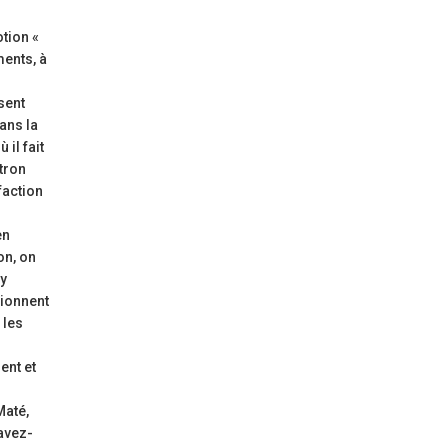
otion «
ments, à
ésent
ans la
 il fait
atron
faction
en
on, on
’y
ionnent
 les
ent et
Maté,
avez-