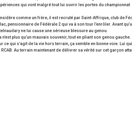
expériences qui vont malgré tout lui ouvrir les portes du championnat
idère comme un frère, il est recruté par Saint-Affrique, club de Féd
llac, pensionnaire de Fédérale 2 qui va à son tour l’enrôler. Avant qu’
stelnaudary ne lui cause une sérieuse blessure au genou.
a n’est plus qu’un mauvais souvenir, tout en pliant son genou gauche. I
 ce qui s’agit de la vie hors terrain, ça semble en bonne voie. Lui qu
 au RCAB. Au terrain maintenant de délivrer sa vérité sur cet garçon att