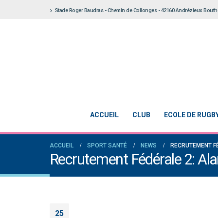
Stade Roger Baudras - Chemin de Collonges - 42160 Andrézieux Bout
ACCUEIL
CLUB
ECOLE DE RUGB
ACCUEIL
SPORT SANTÉ
NEWS
RECRUTEMENT FÉ
Recrutement Fédérale 2: Alan
25
Notre École De Rugby obtient la labellisation 2