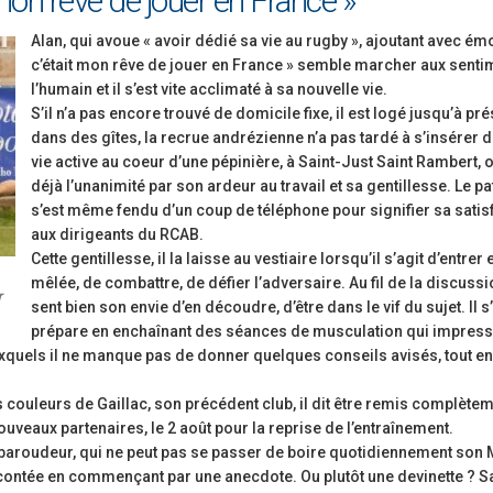
 mon rêve de jouer en France »
Alan, qui avoue « avoir dédié sa vie au rugby », ajoutant avec ém
c’était mon rêve de jouer en France » semble marcher aux senti
l’humain et il s’est vite acclimaté à sa nouvelle vie.
S’il n’a pas encore trouvé de domicile fixe, il est logé jusqu’à pr
dans des gîtes, la recrue andrézienne n’a pas tardé à s’insérer d
vie active au coeur d’une pépinière, à Saint-Just Saint Rambert, où
déjà l’unanimité par son ardeur au travail et sa gentillesse. Le p
s’est même fendu d’un coup de téléphone pour signifier sa satis
aux dirigeants du RCAB.
Cette gentillesse, il la laisse au vestiaire lorsqu’il s’agit d’entrer 
mêlée, de combattre, de défier l’adversaire. Au fil de la discussi
r
sent bien son envie d’en découdre, d’être dans le vif du sujet. Il s
prépare en enchaînant des séances de musculation qui impress
quels il ne manque pas de donner quelques conseils avisés, tout en
couleurs de Gaillac, son précédent club, il dit être remis complètem
uveaux partenaires, le 2 août pour la reprise de l’entraînement.
 baroudeur, qui ne peut pas se passer de boire quotidiennement son 
racontée en commençant par une anecdote. Ou plutôt une devinette ? S