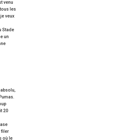
st venu
 tous les
 je veux
au Stade
re un
nne
 absolu,
 Pumas.
coup
it 20
case
filer
s où le