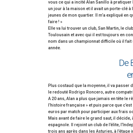
vous ce qui a incité Alan Sanillo à pratiquer
un jour à la maison et il avait un porte-clé 
jeunes de mon quartier. Il m’a expliqué en quo
faire ! »
Elle va lui trouver un club, San Martin, le c
Toulousain et avec qui il est toujours en con
nom dans un championnat difficile où il fai
année.
De 
e
Plus costaud que la moyenne, il va passer d
le redouté Rodrigo Roncero, autre compatri
A 20 ans, Alan a plus que jamais en tête le 
l’histoire française » et puis parce que c’es
euros par match pour participer aux frais o
Mais avant de faire le grand saut, il décide
espagnole. Il rejoint un club de l’élite, l’I
trois ans après dans les Asturies, à l’étage 