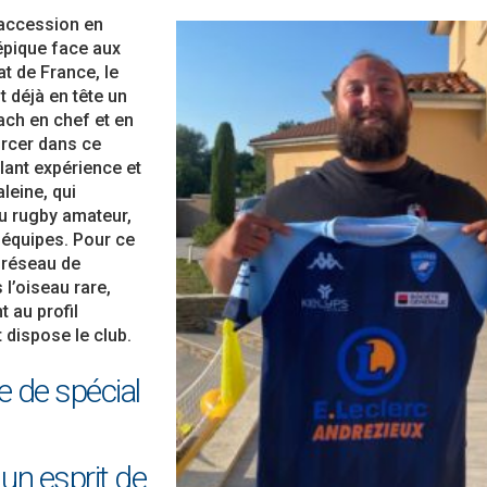
Ligue Aura: les +35 des « 5glés » vice-
étoiles!
 accession en
champions!
18 juillet 2026
 épique face aux
1 juin 2026
t de France, le
de
Les adversaires en Fédérale 2 et
t déjà en tête un
Bilan des seniors garçons par Philippe
vieilles connaissances et un n
ach en chef et en
Buffevant dans Le Progrès
6 juillet 2026
forcer dans ce
6 mai 2026
llant expérience et
Groupe senior: tout un progra
leine, qui
Fédérale 2 et Fédérale B: finir sur une bonne
préparation pour être prêt le 1
u rugby amateur,
note en priorité
18 juin 2026
 équipes. Pour ce
25 avril 2026
n réseau de
l’oiseau rare,
 au profil
 dispose le club.
e de spécial
un esprit de