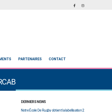
EMENTS
PARTENAIRES
CONTACT
e RCAB
DERNIERS NEWS
abellisation 2
Le Touch du RCAB se distingue en finale de
Notre École De Rug