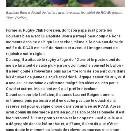
Baptiste Bion a décidé de tenter l’aventure sous le maillot du RCAB! (photo
Yves Verrière)
Formé au Rugby-Club Forézien, dont son papa avait porté les
couleurs bien avant lui, Baptiste Bion a partagé beaucoup de bons
moments dans ce club qui lui est cher, même si le nouveau demi de
mêlée du RCAB est natif de Nantes et a vécu à Limoges avant de
rejoindre notre région.
Du coup, il a attaqué le rugby à l’âge de 12 ans et le poste demi de
mêlée lui a tout de suite plu « parce qu’on touche souvent le ballon ».
Il a bien goûté à l’ouverture puis au centre lors de son parcours dans
les équipes de jeunes jusqu’à accéder à l’équipe senior du RCF, où il
a acquis une certaine expérience malgré les aléas causés par le
Covid et autres. Mais c’est en 9 qu’il préfère évoluer.
Durant son périple forézien, il a connu Laurent Boigne comme
entraîneur puis partenaire et il ne cache pas que le coach de la
réserve est pour quelque chose dans son arrivée au RCAB. Après
avoir connu un intermède parisien pour raison professionnelle, il est
bien retourné à Feurs pour y retrouver les copains. Sauf que le RCF
a dégringolé dans la hiérarchie et, à 27 ans, il s’est dit que c’était
sans doute le moment ou jamais de relever un nouveau challenge.