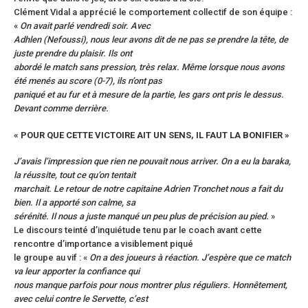
Clément Vidal a apprécié le comportement collectif de son équipe :
«
On avait parlé vendredi soir. Avec
Adhlen (Nefoussi), nous leur avons dit de ne pas se prendre la tête, de
juste prendre du plaisir. Ils ont
abordé le match sans pression, très relax. Même lorsque nous avons
été menés au score (0-7), ils n’ont pas
paniqué et au fur et à mesure de la partie, les gars ont pris le dessus.
Devant comme derrière.
« POUR QUE CETTE VICTOIRE AIT UN SENS, IL FAUT LA BONIFIER »
J’avais l’impression que rien ne pouvait nous arriver. On a eu la baraka,
la réussite, tout ce qu’on tentait
marchait. Le retour de notre capitaine Adrien Tronchet nous a fait du
bien. Il a apporté son calme, sa
sérénité. Il nous a juste manqué un peu plus de précision au pied.
»
Le discours teinté d’inquiétude tenu par le coach avant cette
rencontre d’importance a visiblement piqué
le groupe au vif : «
On a des joueurs à réaction. J’espère que ce match
va leur apporter la confiance qui
nous manque parfois pour nous montrer plus réguliers. Honnêtement,
avec celui contre le Servette, c’est