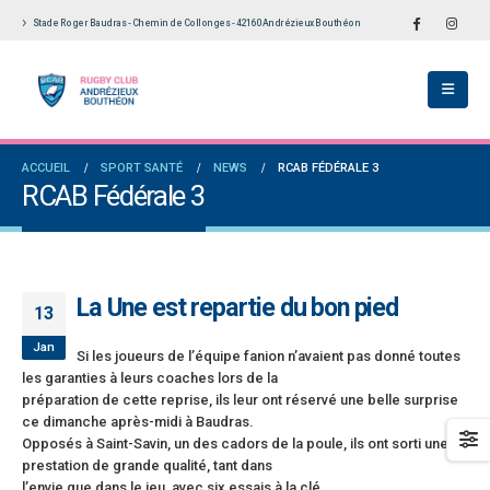
Stade Roger Baudras - Chemin de Collonges - 42160 Andrézieux Bouthéon
École De Rugby obtient la labellisation 2
Le Touch du RCAB se distingue en finale de
s!
Ligue Aura: les +35 des « 5glés » vice-
champions!
llet 2026
1 juin 2026
versaires en Fédérale 2 et Fédérale B: de
ACCUEIL
SPORT SANTÉ
NEWS
RCAB FÉDÉRALE 3
es connaissances et un nouveau venu
Bilan des seniors garçons par Philippe Buffe
RCAB Fédérale 3
dans Le Progrès
et 2026
6 mai 2026
e senior: tout un programme de
ation pour être prêt le 13 septembre!
Fédérale 2 et Fédérale B: finir sur une bonne 
en priorité
n 2026
La Une est repartie du bon pied
25 avril 2026
13
Jan
Si les joueurs de l’équipe fanion n’avaient pas donné toutes
les garanties à leurs coaches lors de la
préparation de cette reprise, ils leur ont réservé une belle surprise
ce dimanche après-midi à Baudras.
Opposés à Saint-Savin, un des cadors de la poule, ils ont sorti une
prestation de grande qualité, tant dans
l’envie que dans le jeu, avec six essais à la clé.