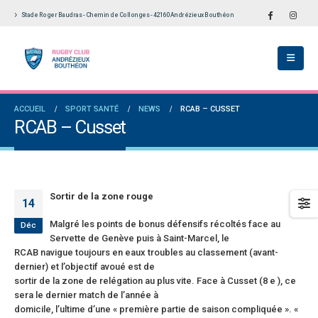
Stade Roger Baudras - Chemin de Collonges - 42160 Andrézieux Bouthéon
École De Rugby obtient la labellisation 2
Le Touch du RCAB se distingue en finale de
s!
Ligue Aura: les +35 des « 5glés » vice-
champions!
llet 2026
1 juin 2026
versaires en Fédérale 2 et Fédérale B: de
ACCUEIL
SPORT SANTÉ
NEWS
RCAB – CUSSET
es connaissances et un nouveau venu
Bilan des seniors garçons par Philippe Buffe
RCAB – Cusset
dans Le Progrès
et 2026
6 mai 2026
e senior: tout un programme de
ation pour être prêt le 13 septembre!
Fédérale 2 et Fédérale B: finir sur une bonne 
en priorité
n 2026
Sortir de la zone rouge
25 avril 2026
14
Malgré les points de bonus défensifs récoltés face au
Déc
Servette de Genève puis à Saint-Marcel, le
RCAB navigue toujours en eaux troubles au classement (avant-
dernier) et l’objectif avoué est de
sortir de la zone de relégation au plus vite. Face à Cusset (8 e ), ce
sera le dernier match de l’année à
domicile, l’ultime d’une « première partie de saison compliquée ». «