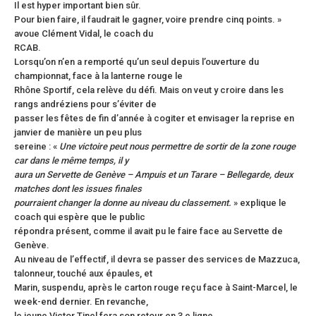
Il est hyper important bien sûr.
Pour bien faire, il faudrait le gagner, voire prendre cinq points. »
avoue Clément Vidal, le coach du
RCAB.
Lorsqu’on n’en a remporté qu’un seul depuis l’ouverture du
championnat, face à la lanterne rouge le
Rhône Sportif, cela relève du défi. Mais on veut y croire dans les
rangs andréziens pour s’éviter de
passer les fêtes de fin d’année à cogiter et envisager la reprise en
janvier de manière un peu plus
sereine : «
Une victoire peut nous permettre de sortir de la zone rouge
car dans le même temps, il y
aura un Servette de Genève – Ampuis et un Tarare – Bellegarde, deux
matches dont les issues finales
pourraient changer la donne au niveau du classement.
» explique le
coach qui espère que le public
répondra présent, comme il avait pu le faire face au Servette de
Genève.
Au niveau de l’effectif, il devra se passer des services de Mazzuca,
talonneur, touché aux épaules, et
Marin, suspendu, après le carton rouge reçu face à Saint-Marcel, le
week-end dernier. En revanche,
le jeune Victor Tinel fera son retour en 3 e ligne.