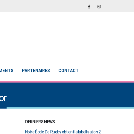
EMENTS
PARTENAIRES
CONTACT
or
DERNIERS NEWS
abellisation 2
Le Touch du RCAB se distingue en finale de
Notre École De Rug