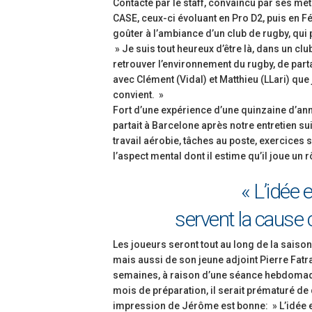
Contacté par le staff, convaincu par ses mét
CASE, ceux-ci évoluant en Pro D2, puis en Fé
goûter à l’ambiance d’un club de rugby, qui
» Je suis tout heureux d’être là, dans un club 
retrouver l’environnement du rugby, de part
avec Clément (Vidal) et Matthieu (LLari) que
convient. »
Fort d’une expérience d’une quinzaine d’ann
partait à Barcelone après notre entretien sui
travail aérobie, tâches au poste, exercices 
l’aspect mental dont il estime qu’il joue un
« L’idée 
servent la cause 
Les joueurs seront tout au long de la sais
mais aussi de son jeune adjoint Pierre Fatra
semaines, à raison d’une séance hebdomadai
mois de préparation, il serait prématuré de
impression de Jérôme est bonne: » L’idée es