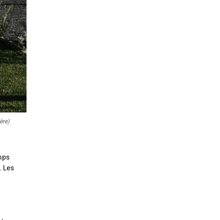
ère)
emps
. Les