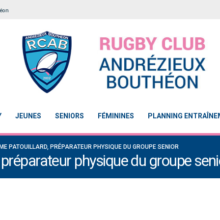
héon
Y
JEUNES
SENIORS
FÉMININES
PLANNING ENTRAÎN
ME PATOUILLARD, PRÉPARATEUR PHYSIQUE DU GROUPE SENIOR
, préparateur physique du groupe seni
Le Touch du RCAB se distingue en finale de
Notre École De Rugby obtient la l