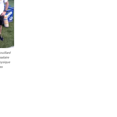
ouillard
adaire
physique
es