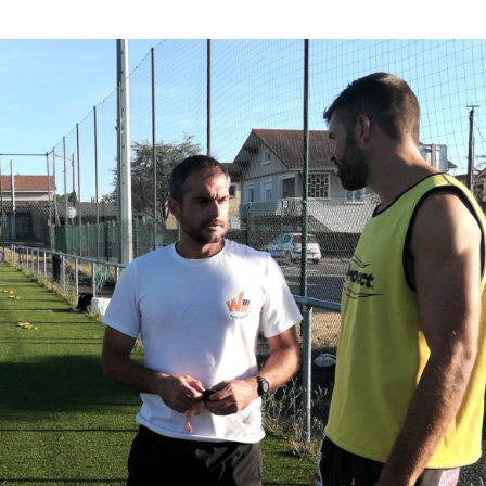
Ligue Aura: les +35 des « 5glés » vice-
étoiles!
champions!
18 juillet 2026
1 juin 2026
de
Les adversaires en Fédérale 2 et
Bilan des seniors garçons par Philippe
vieilles connaissances et un n
Buffevant dans Le Progrès
6 juillet 2026
6 mai 2026
Groupe senior: tout un progra
Fédérale 2 et Fédérale B: finir sur une bonne
préparation pour être prêt le 1
note en priorité
18 juin 2026
25 avril 2026