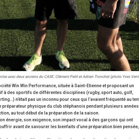
prise avec deux anciens du CASE: Clément Petit et Adrien Tronchet (photo Yves Verri
société Win Win Performance, située à Saint-Etienne et proposant un
à des sportifs de différentes disciplines (rugby, sport auto, golf,
arting…) n’était pas un inconnu pour ceux qui l’avaient fréquenté au t
é le préparateur physique du club stéphanois pendant plusieurs années
tion, au tout début de la préparation de la saison.
son énergie, son exigence, son impact vocal à des garçons qui ont
uffrir avant de savourer les bienfaits d’une préparation bien pensée,