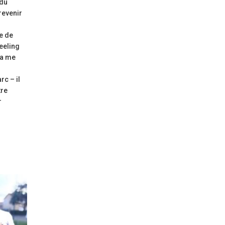
 du
revenir
ie de
eeling
ça me
rc – il
tre
r