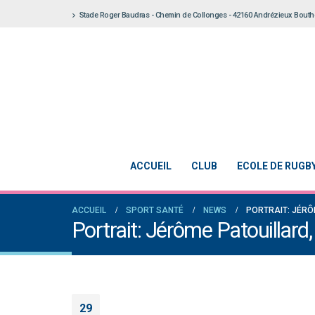
Stade Roger Baudras - Chemin de Collonges - 42160 Andrézieux Bout
ACCUEIL
CLUB
ECOLE DE RUGB
ACCUEIL
SPORT SANTÉ
NEWS
PORTRAIT: JÉRÔ
Portrait: Jérôme Patouillard
29
Notre École De Rugby obtient la labellisation 2