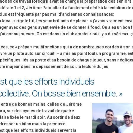
hodes de travail lorsqu’il avait en charge la préparation des seniors
dérale 1 et 2, Jérôme Patouillard a facilement cédé à la tentation de 
 plus est fréquenté par pas mal d’anciennes connaissances:
local » rigole t-il, les yeux brillants de plaisir » j’avais vraiment env
ager avec des gens ayant envie de se donner à fond. On a eu un bon f
 j’ai connu joueurs. On est dans un club amateur où il y a du sérieux. 
ées, ce « prépa » multifonctions qui a de nombreuses cordes à son a
vre un pilote auto sur circuit! – a mis au point tout un programme, en
spécifiques liés au poste et au besoin de chaque joueur, sans néglige
 rôle majeur dans le dépassement de soi, la lecture du jeu.
est que les efforts individuels
collective. On bosse bien ensemble. »
on entre de bonnes mains, celles de Jérôme
ra, sur des cycles de travail de quatre
re fixée le mardi soir. Au sortir de deux
 dresser un bilan mais la première
t que les efforts individuels servent la