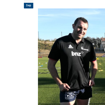
étoiles!
Sep
18 juillet 2026
Les adversaires en Fédérale 2 et Fédérale B: 
vieilles connaissances et un nouveau venu
6 juillet 2026
Groupe senior: tout un programme de
préparation pour être prêt le 13 septembre!
18 juin 2026