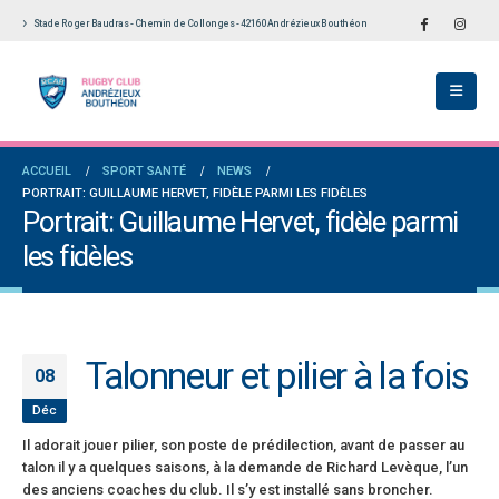
Stade Roger Baudras - Chemin de Collonges - 42160 Andrézieux Bouthéon
École De Rugby obtient la labellisation 2
Le Touch du RCAB se distingue en finale de
s!
Ligue Aura: les +35 des « 5glés » vice-
champions!
llet 2026
1 juin 2026
versaires en Fédérale 2 et Fédérale B: de
ACCUEIL
SPORT SANTÉ
NEWS
es connaissances et un nouveau venu
Bilan des seniors garçons par Philippe Buffe
PORTRAIT: GUILLAUME HERVET, FIDÈLE PARMI LES FIDÈLES
dans Le Progrès
et 2026
Portrait: Guillaume Hervet, fidèle parmi
6 mai 2026
les fidèles
e senior: tout un programme de
ation pour être prêt le 13 septembre!
Fédérale 2 et Fédérale B: finir sur une bonne 
en priorité
n 2026
25 avril 2026
Talonneur et pilier à la fois
08
Déc
Il adorait jouer pilier, son poste de prédilection, avant de passer au
talon il y a quelques saisons, à la demande de Richard Levèque, l’un
des anciens coaches du club. Il s’y est installé sans broncher.