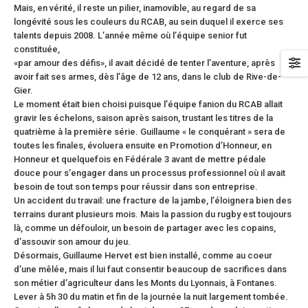
Mais, en vérité, il reste un pilier, inamovible, au regard de sa
longévité sous les couleurs du RCAB, au sein duquel il exerce ses
talents depuis 2008. L’année même où l’équipe senior fut
constituée,
«par amour des défis», il avait décidé de tenter l’aventure, après
avoir fait ses armes, dès l’âge de 12 ans, dans le club de Rive-de-
Gier.
Le moment était bien choisi puisque l’équipe fanion du RCAB allait
gravir les échelons, saison après saison, trustant les titres de la
quatrième à la première série. Guillaume « le conquérant » sera de
toutes les finales, évoluera ensuite en Promotion d’Honneur, en
Honneur et quelquefois en Fédérale 3 avant de mettre pédale
douce pour s’engager dans un processus professionnel où il avait
besoin de tout son temps pour réussir dans son entreprise.
Un accident du travail: une fracture de la jambe, l’éloignera bien des
terrains durant plusieurs mois. Mais la passion du rugby est toujours
là, comme un défouloir, un besoin de partager avec les copains,
d’assouvir son amour du jeu.
Désormais, Guillaume Hervet est bien installé, comme au coeur
d’une mêlée, mais il lui faut consentir beaucoup de sacrifices dans
son métier d’agriculteur dans les Monts du Lyonnais, à Fontanes.
Lever à 5h 30 du matin et fin de la journée la nuit largement tombée.