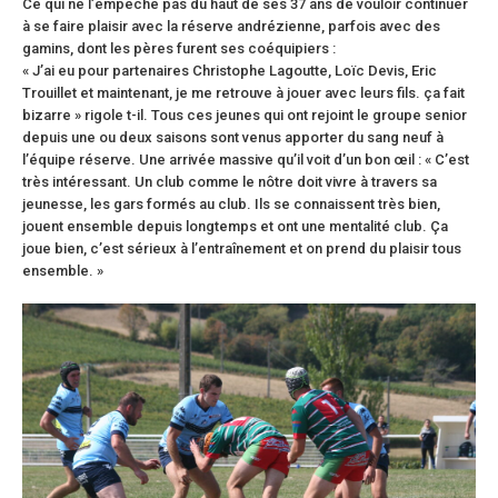
Ce qui ne l’empêche pas du haut de ses 37 ans de vouloir continuer
à se faire plaisir avec la réserve andrézienne, parfois avec des
gamins, dont les pères furent ses coéquipiers :
« J’ai eu pour partenaires Christophe Lagoutte, Loïc Devis, Eric
Trouillet et maintenant, je me retrouve à jouer avec leurs fils. ça fait
bizarre » rigole t-il. Tous ces jeunes qui ont rejoint le groupe senior
depuis une ou deux saisons sont venus apporter du sang neuf à
l’équipe réserve. Une arrivée massive qu’il voit d’un bon œil : « C’est
très intéressant. Un club comme le nôtre doit vivre à travers sa
jeunesse, les gars formés au club. Ils se connaissent très bien,
jouent ensemble depuis longtemps et ont une mentalité club. Ça
joue bien, c’est sérieux à l’entraînement et on prend du plaisir tous
ensemble. »