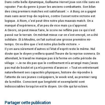
Dans cette belle dynamique, Guillaume Hervet joue son rôle sans en
rajouter. Pas du genre à jouer les anciens combattants. Son bilan
des cinq premiers matches est satisfaisant : « A Buxy, on a gagné
mais sans avoir trop de repères, contre Cusset notre victoire est
logique. A Riom, c’est peut-être notre plus mauvais match. On a
manqué d’expérience, d’un peu de vice mais ça s’apprend.
A Givors, on peut mieux faire, le score ne reflète pas ce qui s’est
passé sur le terrain. On méritait mieux car on s’est envoyé, on a été
solidaire. Et à Moulins, on fait surtout une grosse première mi-
temps. On va dire que c’est notre plus belle victoire. »
Il y en aura sûrement d’autres si l’état d’esprit reste le même. Nul
doute que le doyen y veillera quand l’heure de la reprise sonnera. En
attendant, le travail ne manque pas à la ferme en cette période de
vêlage : « Je ne dis pas que le confinement m’a arrangé mais j’avais
pas mal de boulot et ça m’a permis d’avancer. » Tout en entretenant
naturellement ses capacités physiques, histoire de répondre à
l’attente de ses jeunes coéquipiers, le week-end, au premier rang
de la mêlée. Conscient que longévité et exemplarité sont
indissociables lorsqu’on est le doyen. Un rôle qui lui va bien.
Partager cette publication