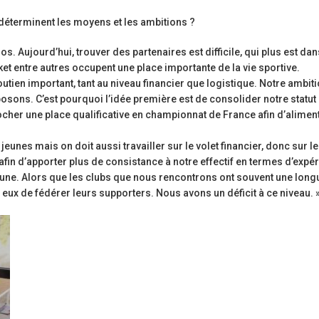
i déterminent les moyens et les ambitions ?
s. Aujourd’hui, trouver des partenaires est difficile, qui plus est da
ket entre autres occupent une place importante de la vie sportive.
tien important, tant au niveau financier que logistique. Notre ambit
osons. C’est pourquoi l’idée première est de consolider notre statut
rocher une place qualificative en championnat de France afin d’alimen
eunes mais on doit aussi travailler sur le volet financier, donc sur le
in d’apporter plus de consistance à notre effectif en termes d’expéri
une. Alors que les clubs que nous rencontrons ont souvent une long
r eux de fédérer leurs supporters. Nous avons un déficit à ce niveau. 