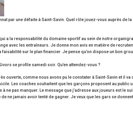
nnat par une défaite à Saint-Savin. Quel rôle jouez-vous auprès de la
d qui a la responsabilité du domaine sportif au sein de notre organig
ange avec les entraîneurs. Je donne mon avis en matière de recrutem
 faisabilité sur le plan financier. Je pense qu’on dispose un bon gro
ivors se profile samedi soir. Qu’en attendez-vous ?
t très ouverte, comme nous avons pu le constater à Saint-Savin et il va
icile. Les coaches souhaitent que les garçons proposent au public 
us à ne pas manquer. Le message que j’adresse aux joueurs est le suiva
re de ne jamais avoir tenté de gagner. Je veux que les gars se donnent