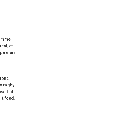
ramme.
ent, et
upe mais
 donc
un rugby
nt : il
 à fond.