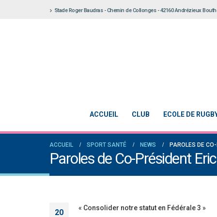
Stade Roger Baudras - Chemin de Collonges - 42160 Andrézieux Bout
ACCUEIL
CLUB
ECOLE DE RUGB
ACCUEIL
SPORT SANTÉ
NEWS
PAROLES DE CO-
Paroles de Co-Président Eric 
« Consolider notre statut en Fédérale 3 »
20
Notre École De Rugby obtient la labelli