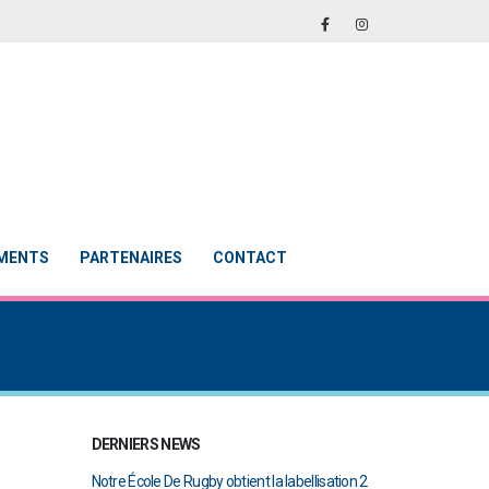
EMENTS
PARTENAIRES
CONTACT
DERNIERS NEWS
ent la labellisation 2
Le Touch du RCAB se distingue en finale de
Notre Écol