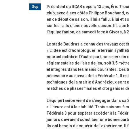
étoiles!
Sep
Président du RCAB depuis 13 ans, Éric Trouil
18 juillet 2026
club, avec à ses côtés Philippe Bouchand, 
en ce début de saison, il lui a fallu, à lui 
Les adversaires en Fédérale 2 et Fédé
sur les rails d’une nouvelle saison. Il trac
vieilles connaissances et un nouveau
l’équipe fanion, ce samedi face à Givors, à 
6 juillet 2026
Le stade Baudras a connu des travaux cet é
Groupe senior: tout un programme d
« L’idée est d’homologuer le terrain synthé
préparation pour être prêt le 13 sept
courant octobre. D’autre part, notre terrain
18 juin 2026
règlementaire de l’aire de jeu, soit 3,5 mètr
et intégrés dans les mains courantes. Ces 
nécessaire au niveau de la Fédérale 1. Il e
techniques de la mairie d’Andrézieux sont en
matches de phases finales et d’organiser de
L’équipe fanion vient de s’engager dans sa 3
« L’heure est à la stabilité. Trois saisons à 
Fédérale 3 pour espérer accéder à la Fédérale
juniors devraient constituer une bonne part
Ils ont besoin d’acquérir de l’expérience. Il 