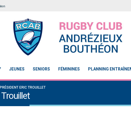
héon
Y
JEUNES
SENIORS
FÉMININES
PLANNING ENTRAÎN
PRÉSIDENT ERIC TROUILLET
Trouillet
sation 2
Le Touch du RCAB se distingue en finale de
Notre École De Rugby obti