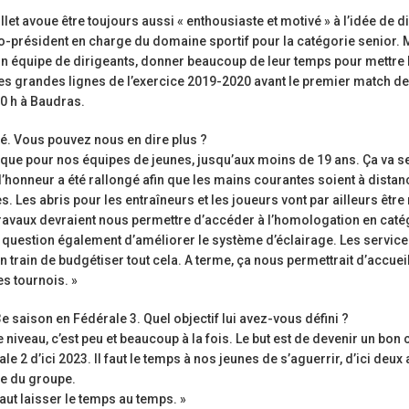
Ligue Aura: les +35 des « 5glés » vice-
étoiles!
let avoue être toujours aussi « enthousiaste et motivé » à l’idée de di
champions!
18 juillet 2026
co-président en charge du domaine sportif pour la catégorie senior.
1 juin 2026
et son équipe de dirigeants, donner beaucoup de leur temps pour mettre 
rale B: de
Les adversaires en Fédér
e les grandes lignes de l’exercice 2019-2020 avant le premier match de
 venu
Bilan des seniors garçons par Philippe
vieilles connaissances 
20 h à Baudras.
Buffevant dans Le Progrès
6 juillet 2026
6 mai 2026
té. Vous pouvez nous en dire plus ?
e
Groupe senior: tout un
tique pour nos équipes de jeunes, jusqu’aux moins de 19 ans. Ça va se
embre!
Fédérale 2 et Fédérale B: finir sur une bonne
préparation pour être p
 d’honneur a été rallongé afin que les mains courantes soient à distan
note en priorité
18 juin 2026
es. Les abris pour les entraîneurs et les joueurs vont par ailleurs être
25 avril 2026
travaux devraient nous permettre d’accéder à l’homologation en caté
st question également d’améliorer le système d’éclairage. Les servic
 train de budgétiser tout cela. A terme, ça nous permettrait d’accueil
s tournois. »
e saison en Fédérale 3. Quel objectif lui avez-vous défini ?
ce niveau, c’est peu et beaucoup à la fois. Le but est de devenir un bon 
 2 d’ici 2023. Il faut le temps à nos jeunes de s’aguerrir, d’ici deux
ie du groupe.
faut laisser le temps au temps. »