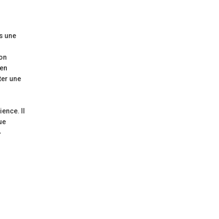
ns une
ion
 en
ter une
ence. Il
ue
»