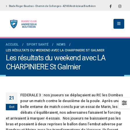
Stade Roger Baudras - Chemin de Collonges - 42160 Andrézieux Bouthéon
École De Rugby obtient la labellisation 2
Le Touch du RCAB se distingue en finale de
s!
Ligue Aura: les +35 des « 5glés » vice-
champions!
llet 2026
1 juin 2026
versaires en Fédérale 2 et Fédérale B: de
ACCUEIL
SPORT SANTÉ
NEWS
es connaissances et un nouveau venu
Bilan des seniors garçons par Philippe Buffe
LES RÉSULTATS DU WEEKEND AVEC LA CHARPINIERE ST GALMIER
dans Le Progrès
et 2026
Les résultats du weekend avec LA
6 mai 2026
CHARPINIERE St Galmier
e senior: tout un programme de
ation pour être prêt le 13 septembre!
Fédérale 2 et Fédérale B: finir sur une bonne 
en priorité
n 2026
25 avril 2026
FEDERALE 3 : nos joueurs se déplaçaient au RC les Dombes
21
pour un match contre le deuxième de la poule. Après une
belle entame de match conclu par un essai de Marin, les
Oct
débats s’équilibraient, nos adversaires faisaient le forcing
et arrivaient à marquer 4 essais. Nos joueurs ne baissaient pas les
bras et posaient à deux reprises le ballon dans l’embut adverse par
Pandrau et Moine avec les transformations de Vasseur. Ils feront