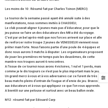
Les moins de 10 : Résumé fait par Charles Toinon (MERCI)
Le tournoi de la semaine passé ayant été annulé suite à des
manifestations, nous sommes invités à CHASSIEU;
Le club pouvait aligner 6 jeunes mais pas d’éducateur, pour que le
jeu puisse se faire un des éducateurs des M8 a été du voyage.
C’est par un bel après-midi que nos forces arrivent sur place et afin
de renforcer notre troupe 2 jeunes de VENISSIEUX viennent nous
prêter main forte. Nous faisons partie d’une poule de 4 équipes et
donc nous aurons 3 matchs à disputer. Les organisateurs proposent
de jouer les premières mi-temps puis les deuxièmes, de cette
manière nos troupes auront 6 rencontres.
A l’issue de ce tournoi nous avons 4 victoires, 1 nul et 1 perdu, mais
comme je le dis toujours ce n’est pas le plus important mais le jeu.
Un grand merci à vous et à vos adversaires car ce furent de très
beau matchs pleins d’entrain de fougue et d’envie de jeu. Bravos
aux éducateurs et à vous qui appliquez ce que l’on vous apprends.
A bientôt sur une pelouse et surtout avec un beau ballon ovale.
M12 : résumé fait par Edouard Carp