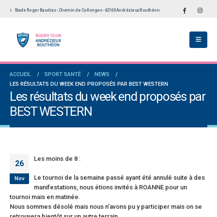
Stade Roger Baudras - Chemin de Collonges - 42160 Andrézieux Bouthéon
ch du RCAB se distingue en finale de
Notre École De Rugby obtient la labellisation
Aura: les +35 des « 5glés » vice-
étoiles!
ions!
18 juillet 2026
 2026
Les adversaires en Fédérale 2 et Fédérale B: 
ACCUEIL
SPORT SANTÉ
NEWS
des seniors garçons par Philippe Buffevant
vieilles connaissances et un nouveau venu
LES RÉSULTATS DU WEEK END PROPOSÉS PAR BEST WESTERN
Le Progrès
6 juillet 2026
Les résultats du week end proposés par
 2026
BEST WESTERN
Groupe senior: tout un programme de
le 2 et Fédérale B: finir sur une bonne note
préparation pour être prêt le 13 septembre!
orité
18 juin 2026
il 2026
Les moins de 8 :
26
Le tournoi de la semaine passé ayant été annulé suite à des
Nov
manifestations, nous étions invités à ROANNE pour un
tournoi mais en matinée.
Nous sommes désolé mais nous n’avons pu y participer mais on se
retrouvera bientôt sur un autre terrain.