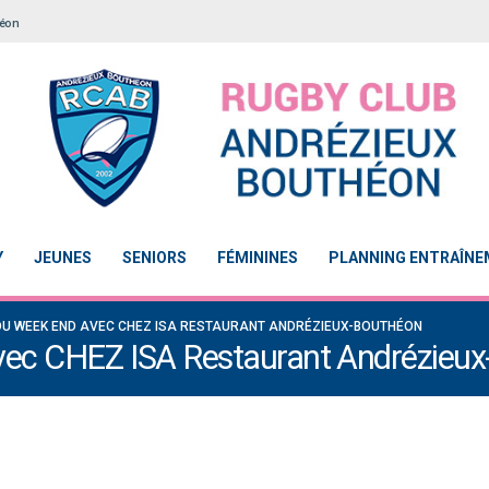
héon
Y
JEUNES
SENIORS
FÉMININES
PLANNING ENTRAÎN
DU WEEK END AVEC CHEZ ISA RESTAURANT ANDRÉZIEUX-BOUTHÉON
avec CHEZ ISA Restaurant Andrézieu
Notre École De Rugby obtient la labellisation 2
Le Touch du RCAB se distingue 