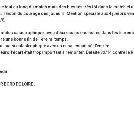
étoiles!
Ligue Aura: les +35 des « 5glés »
ttue tout au long du match mais des blessés très tôt dans le match et 
champions!
18 juillet 2026
 eu raison du courage des joueurs. Mention spéciale aux 4 juniors ve
1 juin 2026
/0.
Les adversaires en Fédérale 2 et Fédérale B: de
vieilles connaissances et un nouveau venu
Bilan des seniors garçons par Ph
e match catastrophique, avec deux essais encaissés dans les 5 prem
Buffevant dans Le Progrès
6 juillet 2026
ré une bonne fin de 1ère mi temps.
6 mai 2026
ut aussi catastrophique avec un essai encaissé d’entrée.
Groupe senior: tout un programme de
oueurs, l’écart était trop important à remonter. Défaite 32/14 contre le 
préparation pour être prêt le 13 septembre!
Fédérale 2 et Fédérale B: finir 
note en priorité
18 juin 2026
25 avril 2026
ndir.
ER BORD DE LOIRE .