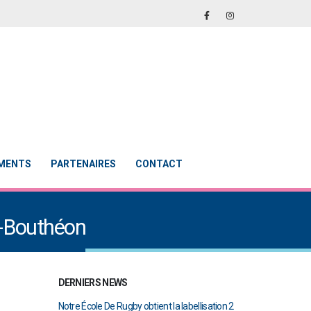
EMENTS
PARTENAIRES
CONTACT
x-Bouthéon
DERNIERS NEWS
en finale de
Notre École De Rugby obtient la labellisation 2
Le Touch du RCAB 