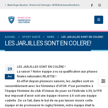
Stade Roger Baudras - Chemin de Collonges - 42160 Andrézieux Bouthéon
École De Rugby obtient la labellisation 2
Le Touch du RCAB se distingue en finale de
s!
Ligue Aura: les +35 des « 5glés » vice-
champions!
llet 2026
1 juin 2026
versaires en Fédérale 2 et Fédérale B: de
ACCUEIL
SPORT SANTÉ
NEWS
LES JARJILLES SONT EN COLERE!
es connaissances et un nouveau venu
Bilan des seniors garçons par Philippe Buffe
LES JARJILLES SONT EN COLERE!
dans Le Progrès
et 2026
6 mai 2026
e senior: tout un programme de
ation pour être prêt le 13 septembre!
Fédérale 2 et Fédérale B: finir sur une bonne 
en priorité
n 2026
LES JARJILLES SONT EN COLÈRE !
25 avril 2026
29
La raison ? Notre équipe a vu sa qualification aux phases
finales nationales REJETEE !
Avr
En effet depuis plusieurs saisons, les Jarjilles sont en
rassemblement avec les féminines d’UFOR. Pour permettre à
l’équipe féminine du club d’Unieux de jouer en Fédérale à XV, la FFR
leur imposait d’avoir soit une équipe réserve à X soit une équipe
cadette. De ce fait, dans le but de ne pas laisser mourir cette
équipe et de promouvoir le rugby féminin, notre équipe était la