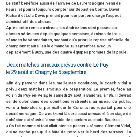
Le staff bénéficie aussi de l’arrivée de Laurent Boigne, venu de
Feurs, et pourra toujours compter sur Sébastien Comte. David
Richard et Loïc Devis prenant pour leur part en charge l’aspect
administratif des choses.
Après cette remise à niveau, les Andréziens sont passés aux
choses sérieuses depuis quelques semaines, à raison de trois
séances hebdomadaires, sachant qu’a priori, la reprise officielle du
championnat aura lieu le dimanche 13 septembre avec un
déplacement à Buxy, une des quatre équipes promues de la poule.
Deux matches amicaux prévus contre Le Puy
le 29 août et Chagny le 5 septembre
Afin d’y parvenir dans les meilleures conditions, le coach Vidal a
prévu deux matches amicaux de préparation. Le premier, face au
voisin du Puy-en-Velay, le samedi 29 août, à Baudras, à 18h. Il devrait
se dérouler dans des conditions restreintes au niveau du public,
voire à huis-clos si par malheur le Coronavirus repartait pour une
deuxième vague. Ce week-end là sera aussi consacré à un stage de
cohésion qui réunira l’ensemble des seniors au stade Baudras.
« On fait comme si tout allait bien se passer » résume Clément Vidal,
qui ne cache pas qu’il a hâte de retrouver le bord des terrains. Il a