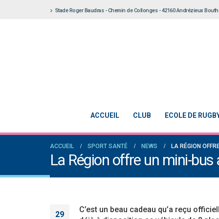
Stade Roger Baudras - Chemin de Collonges - 42160 Andrézieux Bout
ACCUEIL
CLUB
ECOLE DE RUGB
ACCUEIL
SPORT SANTÉ
NEWS
LA RÉGION OFFR
La Région offre un mini-bu
C’est un beau cadeau qu’a reçu officiel
29
Notre École De Rugby obtient la labellisation