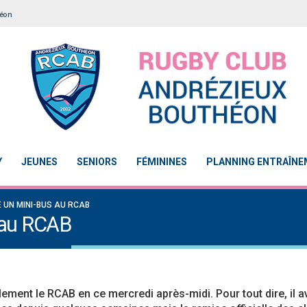
héon
Y
JEUNES
SENIORS
FÉMININES
PLANNING ENTRAÎN
E UN MINI-BUS AU RCAB
s au RCAB
lement le RCAB en ce mercredi après-midi. Pour tout dire, il a
 2
Le Touch du RCAB se distingue en finale de
Notre École De Rugby obtient l