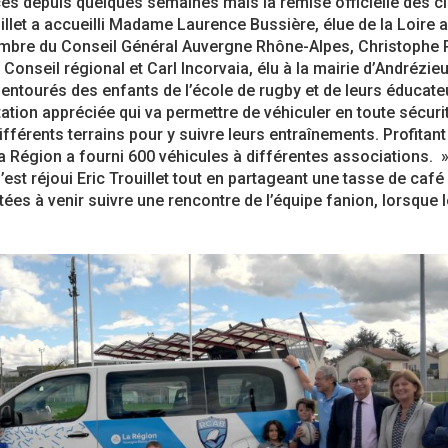
aces depuis quelques semaines mais la remise officielle des c
Ligue Aura: les +35 des « 5glés » vice-
étoiles!
uillet a accueilli Madame Laurence Bussière, élue de la Loire 
champions!
18 juillet 2026
mbre du Conseil Général Auvergne Rhône-Alpes, Christophe 
1 juin 2026
Conseil régional et Carl Incorvaia, élu à la mairie d’Andrézieu
: de
Les adversaires en Fédérale 2
 entourés des enfants de l’école de rugby et de leurs éducate
Bilan des seniors garçons par Philippe
vieilles connaissances et un
ation appréciée qui va permettre de véhiculer en toute sécuri
Buffevant dans Le Progrès
6 juillet 2026
férents terrains pour y suivre leurs entraînements. Profitant
6 mai 2026
a Région a fourni 600 véhicules à différentes associations.
»
Groupe senior: tout un prog
’est réjoui Eric Trouillet tout en partageant une tasse de café
Fédérale 2 et Fédérale B: finir sur une bonne
préparation pour être prêt le
itées à venir suivre une rencontre de l’équipe fanion, lorsque 
note en priorité
18 juin 2026
25 avril 2026