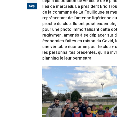
déjà à disposition ce véhicule de 8 pl
étoiles!
Sep
lieu ce mercredi. Le président Eric Tro
18 juillet 2026
de la commune de La Fouillouse et me
représentant de l’antenne ligérienne du 
Les adversaires en Fédérale 2 et Fédérale B
proche du club. Ils ont posé ensemble,
vieilles connaissances et un nouveau venu
pour une photo immortalisant cette dot
6 juillet 2026
rugbymen, amenés à se déplacer sur dif
économies faites en raison du Covid, l
Groupe senior: tout un programme de
une véritable économie pour le club » s
préparation pour être prêt le 13 septembre!
les personnalités présentes, qu’il a inv
18 juin 2026
planning le leur permettra.