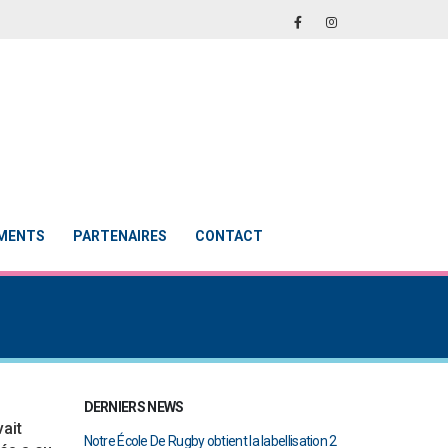
EMENTS
PARTENAIRES
CONTACT
DERNIERS NEWS
vait
a labellisation 2
Le Touch du RCAB se distingue en finale de
Notre École De R