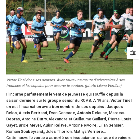
Victor Tinel dans ses oeuvres. Avec toute une meute d’adversaires à ses
trousses et les copains pour assurer le soutien. (photo Léana Verrière)
Il incarne parfaitement le vent de jeunesse qui souffle depuis la
saison dernière sur le groupe senior du RCAB. A 19 ans, Victor Tinel
en est l’incarnation avec bon nombre de ses copains : Jacques
Belon, Alexis Bertrand, Evan Cancade, Antonin Delaune, Marceau
Depras, Antoine Durry, Alexandre et Guillaume Gaillard, Pierre-Louis
Gayet, Brice Meyer, Aubin Relave, Antoine Rivoire, Lilian Sensier,
Romain Soubeyrand,, Jules Thorron, Mathys Verrière…
Cette nouvelle vague a apporté son insouciance, sa rage de vaincre