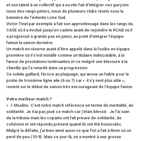
et son talent à un collectif qui a eu vite fait d’intégrer ces garçons
issus des rangs juniors, issus de plusieurs clubs réunis sous la
bannière de l’entente Loire Sud.
Victor Tinel par exemple a fait son apprentissage dans les rangs du
CASE où il a évolué jusqu’en cadets avant de rejoindre le RCAB où il
a progressé à grands pas en junior, au point d’intégrer l’équipe
fanion la saison dernière.
Un match en réserve avant d’être appelé dans la foulée en équipe
première où il s’est installé comme un titulaire indiscutable, à la
faveur de prestations tonitruantes et ce malgré une blessure à la
cheville qui l’a retardé dans sa progression.
Ce solide gaillard, féroce au plaquage, qui avoue un faible pour le
poste de troisième ligne aile (6 ou 7) car « il s’y sent plus utile »,
revient sur le début de saison très encourageant de l’équipe fanion.
Votre
meilleur match ?
«
À
Moulins. C’est notre match référence en terme de mentalité, de
solidarité. Je n’ai pas joué ce match car j’étais blessé. Je l’ai suivi
de la tribune mais les copains ont fait preuve de solidarité, de
cohésion et ont répondu présent quand ils ont été bousculés.
Malgré la défaite, j’ai bien aimé aussi ce que l’on a fait à Riom où on
perd de peu (10-9). Mais ce jour-là, on a montré à une grosse