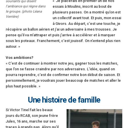
« Je placerais en premier un de nos
souriants qui disent
l’ambiance qui règne dans
essais à Moulins, inscrit au bout de
le groupe. (photo Léana
plusieurs passes. On a montré qu’on est
Verrière)
un collectif avant tout. Et puis, mon essai
à Givors. Au départ, c’est une touche, je
récupère un ballon aérien et j’ai un adversaire à mes trousses. Je
pense qu’il va m’attraper et puis j’arrive à accélérer et à marquer
sous les poteaux. Franchement, c’est jouissif. On n’entend plus rien
autour. »
Vos ambitions?
« C’est de continuer à montrer notre jeu, gagner tous les matches,
que l’on se fasse craindre par nos adversaires. L’idée, quand on
pourra reprendre, c’est de confirmer notre bon début de saison. Et
personnellement, je voudrais jouer beaucoup de matches et aller le
plus haut possible. »
Une histoire de famille
Si Victor Tinel fait les beaux
jours du RCAB, son jeune frère
Jules, 16 ans, marche sur ses
traces à grands pas. Alors qu’il