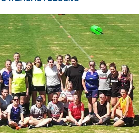
Ligue Aura: les +35 des « 5glés » vice-
étoiles!
champions!
18 juillet 2026
1 juin 2026
de
Les adversaires en Fédérale 2 et
Bilan des seniors garçons par Philippe
vieilles connaissances et un n
Buffevant dans Le Progrès
6 juillet 2026
6 mai 2026
Groupe senior: tout un progra
Fédérale 2 et Fédérale B: finir sur une bonne
préparation pour être prêt le 1
note en priorité
18 juin 2026
25 avril 2026