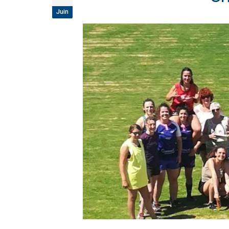
étoiles!
Juin
18 juillet 2026
Les adversaires en Fédérale 2 et Fédérale B: 
vieilles connaissances et un nouveau venu
6 juillet 2026
Groupe senior: tout un programme de
préparation pour être prêt le 13 septembre!
18 juin 2026