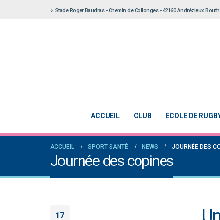
Stade Roger Baudras - Chemin de Collonges - 42160 Andrézieux Bout
ACCUEIL
CLUB
ECOLE DE RUGB
ACCUEIL
SPORT SANTÉ
NEWS
JOURNÉE DES C
Journée des copines
Un
17
Notre École De Rugby obtient la labellisation 2