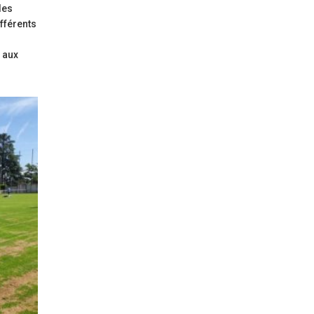
les
fférents
 aux