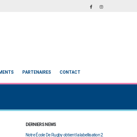
EMENTS
PARTENAIRES
CONTACT
DERNIERS NEWS
abellisation 2
Le Touch du RCAB se distingue en finale de
Notre École De Rug