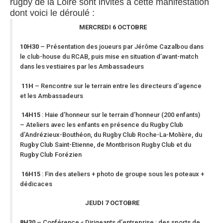
rugby de la Loire sont invités à cette manifestation
dont voici le déroulé :
MERCREDI 6 OCTOBRE
10H30
– Présentation des joueurs par Jérôme Cazalbou dans
le club-house du RCAB, puis mise en situation d’avant-match
dans les vestiaires par les Ambassadeurs
11H
– Rencontre sur le terrain entre les directeurs d’agence
et les Ambassadeurs
14H15
: Haie d’honneur sur le terrain d’honneur (200 enfants)
– Ateliers avec les enfants en présence du Rugby Club
d’Andrézieux-Bouthéon, du Rugby Club Roche-La-Molière, du
Rugby Club Saint-Etienne, de Montbrison Rugby Club et du
Rugby Club Forézien
16H15
: Fin des ateliers + photo de groupe sous les poteaux +
dédicaces
JEUDI 7 OCTOBRE
8H30
– Conférence « Dirigeants d’entreprise : des sports de