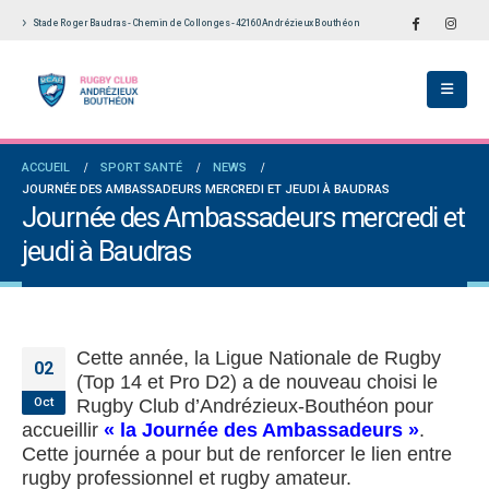
Stade Roger Baudras - Chemin de Collonges - 42160 Andrézieux Bouthéon
e Rugby obtient la labellisation 2
Le Touch du RCAB se distingue en finale de
Not
Ligue Aura: les +35 des « 5glés » vice-
éto
champions!
18 
1 juin 2026
es en Fédérale 2 et Fédérale B: de
Les
ACCUEIL
SPORT SANTÉ
NEWS
aissances et un nouveau venu
Bilan des seniors garçons par Philippe Buffevant
vie
JOURNÉE DES AMBASSADEURS MERCREDI ET JEUDI À BAUDRAS
dans Le Progrès
6 ju
Journée des Ambassadeurs mercredi et
6 mai 2026
jeudi à Baudras
r: tout un programme de
Gro
our être prêt le 13 septembre!
Fédérale 2 et Fédérale B: finir sur une bonne note
pré
en priorité
18 
25 avril 2026
Cette année, la Ligue Nationale de Rugby
02
(Top 14 et Pro D2) a de nouveau choisi le
Oct
Rugby Club d’Andrézieux-Bouthéon pour
accueillir
« la Journée des Ambassadeurs »
.
Cette journée a pour but de renforcer le lien entre
rugby professionnel et rugby amateur.