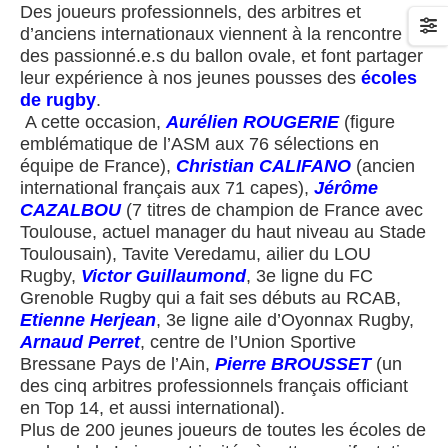
Des joueurs professionnels, des arbitres et
d’anciens internationaux viennent à la rencontre
des passionné.e.s du ballon ovale, et font partager
leur expérience à nos jeunes pousses des
é
coles
de rugby
.
A cette occasion,
Aurélien ROUGERIE
(figure
emblématique de l’ASM aux 76 sélections en
équipe de France),
Christian CALIFANO
(ancien
international français aux 71 capes),
Jérôme
CAZALBOU
(7 titres de champion de France avec
Toulouse, actuel manager du haut niveau au Stade
Toulousain), Tavite Veredamu, ailier du LOU
Rugby,
Victor Guillaumond
, 3e ligne du FC
Grenoble Rugby qui a fait ses débuts au RCAB,
Etienne Herjean
, 3e ligne aile d’Oyonnax Rugby,
Arnaud Perret
, centre de l’Union Sportive
Bressane Pays de l’Ain,
Pierre BROUSSET
(un
des cinq arbitres professionnels français officiant
en Top 14, et aussi international)
.
Plus de 200 jeunes joueurs de toutes les écoles de