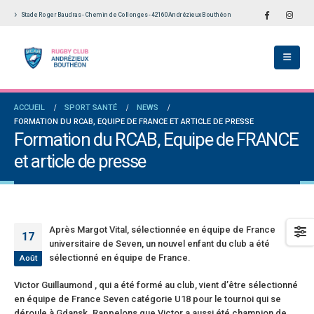
Stade Roger Baudras - Chemin de Collonges - 42160 Andrézieux Bouthéon
École De Rugby obtient la labellisation 2
Le Touch du RCAB se distingue en finale de
s!
Ligue Aura: les +35 des « 5glés » vice-
champions!
llet 2026
1 juin 2026
versaires en Fédérale 2 et Fédérale B: de
ACCUEIL
SPORT SANTÉ
NEWS
es connaissances et un nouveau venu
Bilan des seniors garçons par Philippe Buffe
FORMATION DU RCAB, EQUIPE DE FRANCE ET ARTICLE DE PRESSE
dans Le Progrès
et 2026
Formation du RCAB, Equipe de FRANCE
6 mai 2026
et article de presse
e senior: tout un programme de
ation pour être prêt le 13 septembre!
Fédérale 2 et Fédérale B: finir sur une bonne 
en priorité
n 2026
25 avril 2026
Après Margot Vital, sélectionnée en équipe de France
17
universitaire de Seven, un nouvel enfant du club a été
sélectionné en équipe de France.
Août
Victor Guillaumond , qui a été formé au club, vient d’être sélectionné
en équipe de France Seven catégorie U18 pour le tournoi qui se
déroule à Gdansk. Rappelons que Victor a aussi été champion de